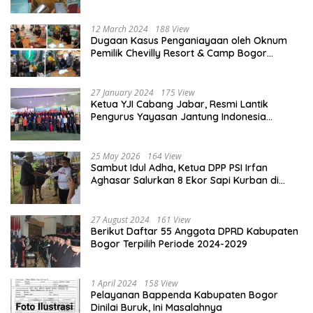
dan Tanggungjawab yang Besar
12 March 2024
188 View
Dugaan Kasus Penganiayaan oleh Oknum
Pemilik Chevilly Resort & Camp Bogor
kepada Ketiga Karyawannya, Kini Berakhir
Damai
27 January 2024
175 View
Ketua YJI Cabang Jabar, Resmi Lantik
Pengurus Yayasan Jantung Indonesia
Tingkat Kabupaten Bogor
25 May 2026
164 View
Sambut Idul Adha, Ketua DPP PSI Irfan
Aghasar Salurkan 8 Ekor Sapi Kurban di
Kota Bogor dan Cianjur
27 August 2024
161 View
Berikut Daftar 55 Anggota DPRD Kabupaten
Bogor Terpilih Periode 2024-2029
1 April 2024
158 View
Pelayanan Bappenda Kabupaten Bogor
Dinilai Buruk, Ini Masalahnya