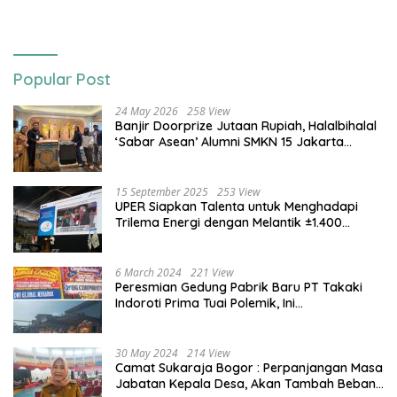
Popular Post
24 May 2026
258 View
Banjir Doorprize Jutaan Rupiah, Halalbihalal
‘Sabar Asean’ Alumni SMKN 15 Jakarta
Berlangsung ‘Pecah’
15 September 2025
253 View
UPER Siapkan Talenta untuk Menghadapi
Trilema Energi dengan Melantik ±1.400
Mahasiswa dan Naikkan Beasiswa 30% di
2025
6 March 2024
221 View
Peresmian Gedung Pabrik Baru PT Takaki
Indoroti Prima Tuai Polemik, Ini
Penjelasannya
30 May 2024
214 View
Camat Sukaraja Bogor : Perpanjangan Masa
Jabatan Kepala Desa, Akan Tambah Beban