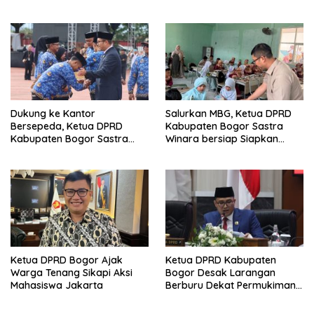
Desa
Kerugian Negara Rp9,1 Miliar
Dukung ke Kantor
Salurkan MBG, Ketua DPRD
Bersepeda, Ketua DPRD
Kabupaten Bogor Sastra
Kabupaten Bogor Sastra
Winara bersiap Siapkan
Winara Minta ASN Hemat
Generasi Emas 2045
BBM
Ketua DPRD Bogor Ajak
Ketua DPRD Kabupaten
Warga Tenang Sikapi Aksi
Bogor Desak Larangan
Mahasiswa Jakarta
Berburu Dekat Permukiman
Usai Bocah Tewas Diterkam
Anjing