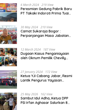
Beasiswa 30% di 2025
6 March 2024
219 View
Peresmian Gedung Pabrik Baru
PT Takaki Indoroti Prima Tuai
Polemik, Ini Penjelasannya
30 May 2024
210 View
Camat Sukaraja Bogor :
Perpanjangan Masa Jabatan
Kepala Desa, Akan Tambah
Beban dan Tanggungjawab
yang Besar
12 March 2024
187 View
Dugaan Kasus Penganiayaan
oleh Oknum Pemilik Chevilly
Resort & Camp Bogor kepada
Ketiga Karyawannya, Kini
Berakhir Damai
27 January 2024
172 View
Ketua YJI Cabang Jabar, Resmi
Lantik Pengurus Yayasan
Jantung Indonesia Tingkat
Kabupaten Bogor
25 May 2026
162 View
Sambut Idul Adha, Ketua DPP
PSI Irfan Aghasar Salurkan 8
Ekor Sapi Kurban di Kota