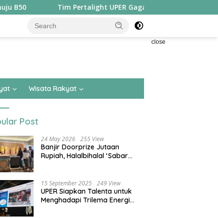
Tim Pertalight UPER Gagas Solusi Hak Pejalan Kaki di Kota 
close
yat
Wisata Rakyat
ular Post
24 May 2026
255 View
Banjir Doorprize Jutaan
Rupiah, Halalbihalal ‘Sabar
Asean’ Alumni SMKN 15 Jakarta
Berlangsung ‘Pecah’
15 September 2025
249 View
UPER Siapkan Talenta untuk
Menghadapi Trilema Energi
dengan Melantik ±1.400
Mahasiswa dan Naikkan