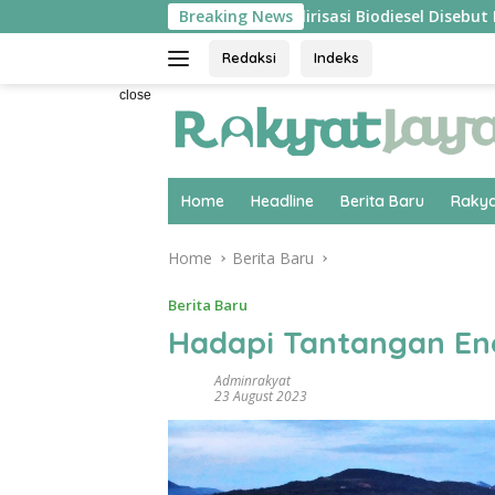
Skip
angsung ‘Pecah’
Breaking News
Hilirisasi Biodiesel Disebut Pakar Ek
to
content
Redaksi
Indeks
close
Home
Headline
Berita Baru
Rakya
Home
Berita Baru
Berita Baru
Hadapi Tantangan Ene
Adminrakyat
23 August 2023