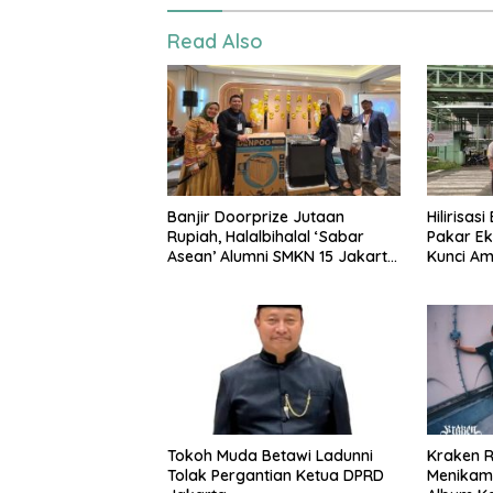
Read Also
Banjir Doorprize Jutaan
Hilirisas
Rupiah, Halalbihalal ‘Sabar
Pakar Ek
Asean’ Alumni SMKN 15 Jakarta
Kunci A
Berlangsung ‘Pecah’
Nasional
Tokoh Muda Betawi Ladunni
Kraken Ri
Tolak Pergantian Ketua DPRD
Menikam