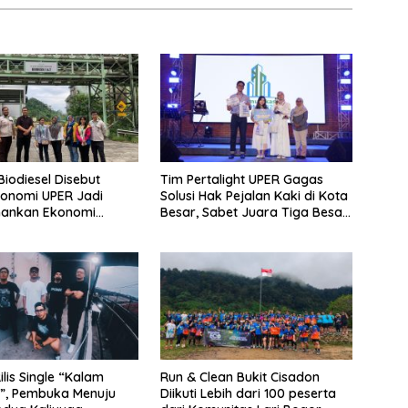
i Biodiesel Disebut
Tim Pertalight UPER Gagas
onomi UPER Jadi
Solusi Hak Pejalan Kaki di Kota
mankan Ekonomi
Besar, Sabet Juara Tiga Besar
 Menuju B50
Nasional
lis Single “Kalam
Run & Clean Bukit Cisadon
”, Pembuka Menuju
Diikuti Lebih dari 100 peserta