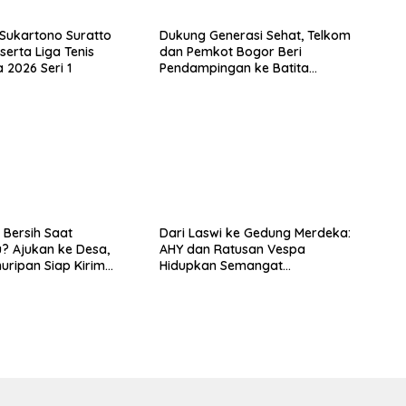
 Sukartono Suratto
Dukung Generasi Sehat, Telkom
serta Liga Tenis
dan Pemkot Bogor Beri
 2026 Seri 1
Pendampingan ke Batita
Terdampak Stunting
 Bersih Saat
Dari Laswi ke Gedung Merdeka:
? Ajukan ke Desa,
AHY dan Ratusan Vespa
huripan Siap Kirim
Hidupkan Semangat
Kemerdekaan