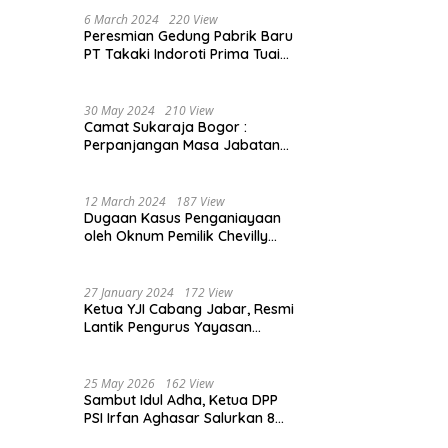
Beasiswa 30% di 2025
6 March 2024
220 View
Peresmian Gedung Pabrik Baru
PT Takaki Indoroti Prima Tuai
Polemik, Ini Penjelasannya
30 May 2024
210 View
Camat Sukaraja Bogor :
Perpanjangan Masa Jabatan
Kepala Desa, Akan Tambah
Beban dan Tanggungjawab
yang Besar
12 March 2024
187 View
Dugaan Kasus Penganiayaan
oleh Oknum Pemilik Chevilly
Resort & Camp Bogor kepada
Ketiga Karyawannya, Kini
Berakhir Damai
27 January 2024
172 View
Ketua YJI Cabang Jabar, Resmi
Lantik Pengurus Yayasan
Jantung Indonesia Tingkat
Kabupaten Bogor
25 May 2026
162 View
Sambut Idul Adha, Ketua DPP
PSI Irfan Aghasar Salurkan 8
Ekor Sapi Kurban di Kota