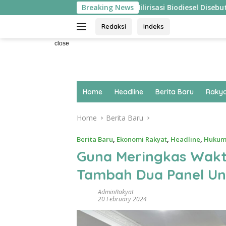
Skip
rlangsung ‘Pecah’
Breaking News
Hilirisasi Biodiesel Disebut Pakar E
to
content
Redaksi
Indeks
close
Home
Headline
Berita Baru
Rakya
Home
Berita Baru
Berita Baru
,
Ekonomi Rakyat
,
Headline
,
Hukum
Guna Meringkas Wakt
Tambah Dua Panel Un
AdminRakyat
20 February 2024