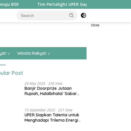
Tim Pertalight UPER Gagas Solusi Hak Pejalan Kaki di Kot
close
yat
Wisata Rakyat
ular Post
24 May 2026
256 View
Banjir Doorprize Jutaan
Rupiah, Halalbihalal ‘Sabar
Asean’ Alumni SMKN 15 Jakarta
Berlangsung ‘Pecah’
15 September 2025
251 View
UPER Siapkan Talenta untuk
Menghadapi Trilema Energi
dengan Melantik ±1.400
Mahasiswa dan Naikkan