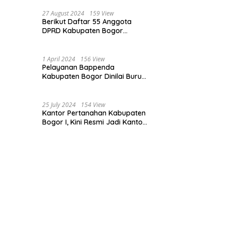
Bogor dan Cianjur
27 August 2024
159 View
Berikut Daftar 55 Anggota
DPRD Kabupaten Bogor
Terpilih Periode 2024-2029
1 April 2024
156 View
Pelayanan Bappenda
Kabupaten Bogor Dinilai Buruk,
Ini Masalahnya
25 July 2024
154 View
Kantor Pertanahan Kabupaten
Bogor I, Kini Resmi Jadi Kantor
Pelayanan Elektronik