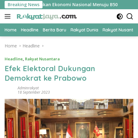
Skip
adi Kunci Amankan Ekonomi Nasional Menuju B50
Breaking News
Tim Pert
to
content
Home
Headline
Berita Baru
Rakyat Dunia
Rakyat Nusanta
Home
Headline
Headline
,
Rakyat Nusantara
Efek Elektoral Dukungan
Demokrat ke Prabowo
Adminrakyat
18 September 2023