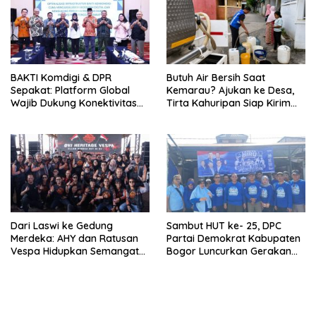
BAKTI Komdigi & DPR
Butuh Air Bersih Saat
Sepakat: Platform Global
Kemarau? Ajukan ke Desa,
Wajib Dukung Konektivitas
Tirta Kahuripan Siap Kirim
3T
Tangki
Dari Laswi ke Gedung
Sambut HUT ke- 25, DPC
Merdeka: AHY dan Ratusan
Partai Demokrat Kabupaten
Vespa Hidupkan Semangat
Bogor Luncurkan Gerakan
Kemerdekaan
Langit Biru