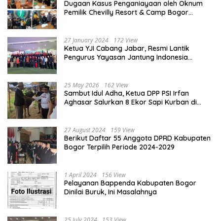
Dugaan Kasus Penganiayaan oleh Oknum
Pemilik Chevilly Resort & Camp Bogor
kepada Ketiga Karyawannya, Kini Berakhir
Damai
27 January 2024
172 View
Ketua YJI Cabang Jabar, Resmi Lantik
Pengurus Yayasan Jantung Indonesia
Tingkat Kabupaten Bogor
25 May 2026
162 View
Sambut Idul Adha, Ketua DPP PSI Irfan
Aghasar Salurkan 8 Ekor Sapi Kurban di
Kota Bogor dan Cianjur
27 August 2024
159 View
Berikut Daftar 55 Anggota DPRD Kabupaten
Bogor Terpilih Periode 2024-2029
1 April 2024
156 View
Pelayanan Bappenda Kabupaten Bogor
Dinilai Buruk, Ini Masalahnya
25 July 2024
153 View