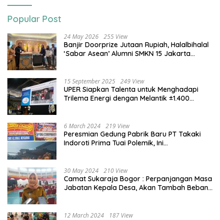
Popular Post
24 May 2026
255 View
Banjir Doorprize Jutaan Rupiah, Halalbihalal
‘Sabar Asean’ Alumni SMKN 15 Jakarta
Berlangsung ‘Pecah’
15 September 2025
249 View
UPER Siapkan Talenta untuk Menghadapi
Trilema Energi dengan Melantik ±1.400
Mahasiswa dan Naikkan Beasiswa 30% di
2025
6 March 2024
219 View
Peresmian Gedung Pabrik Baru PT Takaki
Indoroti Prima Tuai Polemik, Ini
Penjelasannya
30 May 2024
210 View
Camat Sukaraja Bogor : Perpanjangan Masa
Jabatan Kepala Desa, Akan Tambah Beban
dan Tanggungjawab yang Besar
12 March 2024
187 View