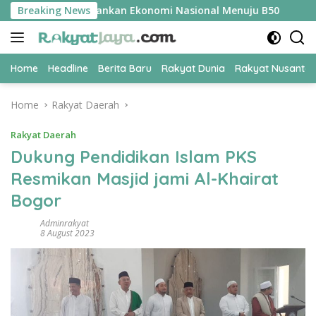
Skip
R Jadi Kunci Amankan Ekonomi Nasional Menuju B50
Breaking News
Tim 
to
content
Home
Headline
Berita Baru
Rakyat Dunia
Rakyat Nusanta
Home
Rakyat Daerah
Rakyat Daerah
Dukung Pendidikan Islam PKS
Resmikan Masjid jami Al-Khairat
Bogor
Adminrakyat
8 August 2023