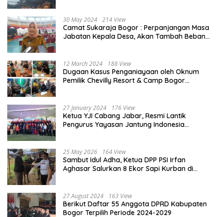
Penjelasannya
30 May 2024
214 View
Camat Sukaraja Bogor : Perpanjangan Masa
Jabatan Kepala Desa, Akan Tambah Beban
dan Tanggungjawab yang Besar
12 March 2024
188 View
Dugaan Kasus Penganiayaan oleh Oknum
Pemilik Chevilly Resort & Camp Bogor
kepada Ketiga Karyawannya, Kini Berakhir
Damai
27 January 2024
176 View
Ketua YJI Cabang Jabar, Resmi Lantik
Pengurus Yayasan Jantung Indonesia
Tingkat Kabupaten Bogor
25 May 2026
164 View
Sambut Idul Adha, Ketua DPP PSI Irfan
Aghasar Salurkan 8 Ekor Sapi Kurban di
Kota Bogor dan Cianjur
27 August 2024
163 View
Berikut Daftar 55 Anggota DPRD Kabupaten
Bogor Terpilih Periode 2024-2029