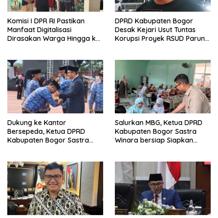
Komisi I DPR RI Pastikan
DPRD Kabupaten Bogor
Manfaat Digitalisasi
Desak Kejari Usut Tuntas
Dirasakan Warga Hingga ke
Korupsi Proyek RSUD Parung,
Desa
Kerugian Negara Rp9,1 Miliar
Dukung ke Kantor
Salurkan MBG, Ketua DPRD
Bersepeda, Ketua DPRD
Kabupaten Bogor Sastra
Kabupaten Bogor Sastra
Winara bersiap Siapkan
Winara Minta ASN Hemat
Generasi Emas 2045
BBM