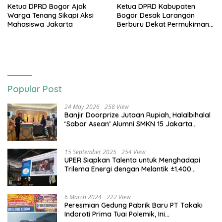
Ketua DPRD Bogor Ajak
Ketua DPRD Kabupaten
Warga Tenang Sikapi Aksi
Bogor Desak Larangan
Mahasiswa Jakarta
Berburu Dekat Permukiman
Usai Bocah Tewas Diterkam
Anjing
Popular Post
24 May 2026
258 View
Banjir Doorprize Jutaan Rupiah, Halalbihalal
‘Sabar Asean’ Alumni SMKN 15 Jakarta
Berlangsung ‘Pecah’
15 September 2025
254 View
UPER Siapkan Talenta untuk Menghadapi
Trilema Energi dengan Melantik ±1.400
Mahasiswa dan Naikkan Beasiswa 30% di
2025
6 March 2024
222 View
Peresmian Gedung Pabrik Baru PT Takaki
Indoroti Prima Tuai Polemik, Ini