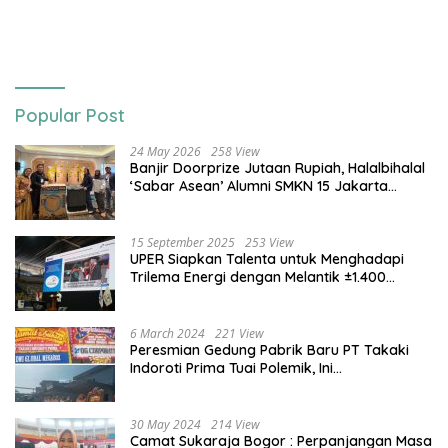
Usai Bocah Tewas Diterkam
Anjing
Popular Post
24 May 2026
258 View
Banjir Doorprize Jutaan Rupiah, Halalbihalal
‘Sabar Asean’ Alumni SMKN 15 Jakarta
Berlangsung ‘Pecah’
15 September 2025
253 View
UPER Siapkan Talenta untuk Menghadapi
Trilema Energi dengan Melantik ±1.400
Mahasiswa dan Naikkan Beasiswa 30% di
2025
6 March 2024
221 View
Peresmian Gedung Pabrik Baru PT Takaki
Indoroti Prima Tuai Polemik, Ini
Penjelasannya
30 May 2024
214 View
Camat Sukaraja Bogor : Perpanjangan Masa