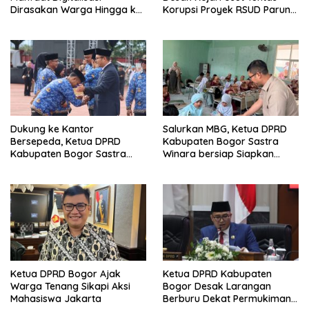
Dirasakan Warga Hingga ke
Korupsi Proyek RSUD Parung,
Desa
Kerugian Negara Rp9,1 Miliar
Dukung ke Kantor
Salurkan MBG, Ketua DPRD
Bersepeda, Ketua DPRD
Kabupaten Bogor Sastra
Kabupaten Bogor Sastra
Winara bersiap Siapkan
Winara Minta ASN Hemat
Generasi Emas 2045
BBM
Ketua DPRD Bogor Ajak
Ketua DPRD Kabupaten
Warga Tenang Sikapi Aksi
Bogor Desak Larangan
Mahasiswa Jakarta
Berburu Dekat Permukiman