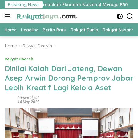
Skip
PER Jadi Kunci Amankan Ekonomi Nasional Menuju B50
Breaking News
Ti
to
content
Home
Headline
Berita Baru
Rakyat Dunia
Rakyat Nusanta
Home
Rakyat Daerah
Rakyat Daerah
Dinilai Kalah Dari Jateng, Dewan
Asep Arwin Dorong Pemprov Jabar
Lebih Kreatif Lagi Kelola Aset
Adminrakyat
14 May 2023