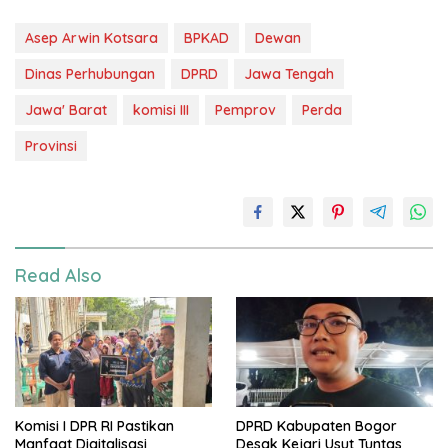
Asep Arwin Kotsara
BPKAD
Dewan
Dinas Perhubungan
DPRD
Jawa Tengah
Jawa' Barat
komisi III
Pemprov
Perda
Provinsi
Read Also
Komisi I DPR RI Pastikan
DPRD Kabupaten Bogor
Manfaat Digitalisasi
Desak Kejari Usut Tuntas