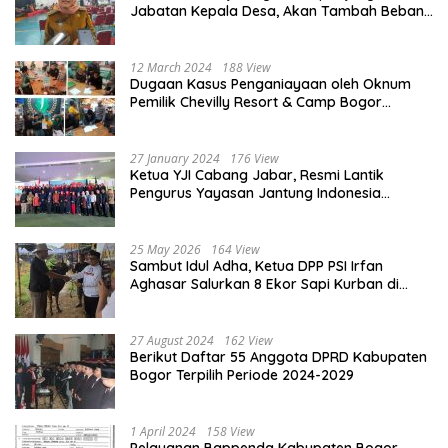
Jabatan Kepala Desa, Akan Tambah Beban
dan Tanggungjawab yang Besar
12 March 2024
188 View
Dugaan Kasus Penganiayaan oleh Oknum
Pemilik Chevilly Resort & Camp Bogor
kepada Ketiga Karyawannya, Kini Berakhir
Damai
27 January 2024
176 View
Ketua YJI Cabang Jabar, Resmi Lantik
Pengurus Yayasan Jantung Indonesia
Tingkat Kabupaten Bogor
25 May 2026
164 View
Sambut Idul Adha, Ketua DPP PSI Irfan
Aghasar Salurkan 8 Ekor Sapi Kurban di
Kota Bogor dan Cianjur
27 August 2024
162 View
Berikut Daftar 55 Anggota DPRD Kabupaten
Bogor Terpilih Periode 2024-2029
1 April 2024
158 View
Pelayanan Bappenda Kabupaten Bogor