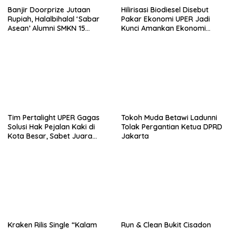
Banjir Doorprize Jutaan
Hilirisasi Biodiesel Disebut
Rupiah, Halalbihalal ‘Sabar
Pakar Ekonomi UPER Jadi
Asean’ Alumni SMKN 15
Kunci Amankan Ekonomi
Jakarta Berlangsung ‘Pecah’
Nasional Menuju B50
Tim Pertalight UPER Gagas
Tokoh Muda Betawi Ladunni
Solusi Hak Pejalan Kaki di
Tolak Pergantian Ketua DPRD
Kota Besar, Sabet Juara
Jakarta
Tiga Besar Nasional
Kraken Rilis Single “Kalam
Run & Clean Bukit Cisadon