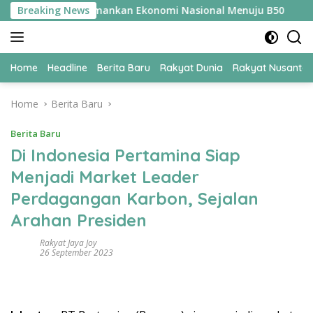
Skip
UPER Jadi Kunci Amankan Ekonomi Nasional Menuju B50
Breaking News
Ti
to
content
Home
Headline
Berita Baru
Rakyat Dunia
Rakyat Nusanta
Home
Berita Baru
Berita Baru
Di Indonesia Pertamina Siap
Menjadi Market Leader
Perdagangan Karbon, Sejalan
Arahan Presiden
Rakyat Jaya Joy
26 September 2023