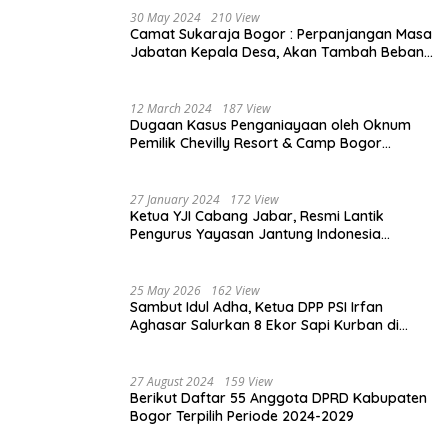
30 May 2024
210 View
Camat Sukaraja Bogor : Perpanjangan Masa
Jabatan Kepala Desa, Akan Tambah Beban
dan Tanggungjawab yang Besar
12 March 2024
187 View
Dugaan Kasus Penganiayaan oleh Oknum
Pemilik Chevilly Resort & Camp Bogor
kepada Ketiga Karyawannya, Kini Berakhir
Damai
27 January 2024
172 View
Ketua YJI Cabang Jabar, Resmi Lantik
Pengurus Yayasan Jantung Indonesia
Tingkat Kabupaten Bogor
25 May 2026
162 View
Sambut Idul Adha, Ketua DPP PSI Irfan
Aghasar Salurkan 8 Ekor Sapi Kurban di
Kota Bogor dan Cianjur
27 August 2024
159 View
Berikut Daftar 55 Anggota DPRD Kabupaten
Bogor Terpilih Periode 2024-2029