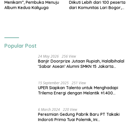
Menikam”, Pembuka Menuju
Diikuti Lebih dari 100 peserta
Album Kedua Kaliyuga
dari Komunitas Lari Bogor,
Gelaran Kolaborasi HARRIS
Sentul City Bogor dengan
Bogor Run, dan KORMI
Popular Post
24 May 2026
256 View
Banjir Doorprize Jutaan Rupiah, Halalbihalal
‘Sabar Asean’ Alumni SMKN 15 Jakarta
Berlangsung ‘Pecah’
15 September 2025
251 View
UPER Siapkan Talenta untuk Menghadapi
Trilema Energi dengan Melantik ±1.400
Mahasiswa dan Naikkan Beasiswa 30% di
2025
6 March 2024
220 View
Peresmian Gedung Pabrik Baru PT Takaki
Indoroti Prima Tuai Polemik, Ini
Penjelasannya