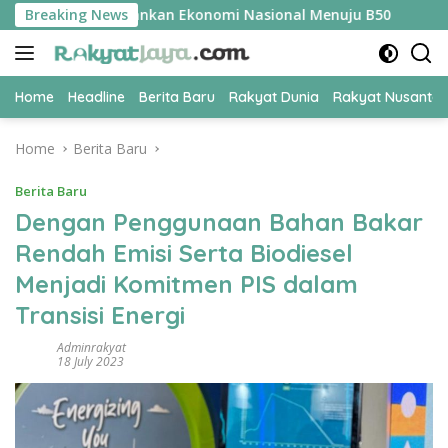
Skip
 Jadi Kunci Amankan Ekonomi Nasional Menuju B50
Breaking News
Tim P
to
content
Home
Headline
Berita Baru
Rakyat Dunia
Rakyat Nusanta
Home
Berita Baru
Berita Baru
Dengan Penggunaan Bahan Bakar
Rendah Emisi Serta Biodiesel
Menjadi Komitmen PIS dalam
Transisi Energi
Adminrakyat
18 July 2023