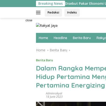
Skip
Hilirisasi Biodiesel Disebut Pakar Ekonomi UPER Jadi K
Breaking News
to
content
Redaksi
Indeks
close
Home
Headline
Berita Baru
Rakya
Home
Berita Baru
Berita Baru
Dalam Rangka Memper
Hidup Pertamina Men
Pertamina Energizing
Adminrakyat
18 June 2023