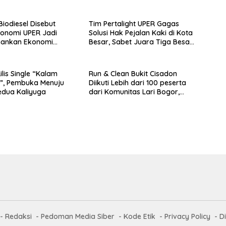
i Biodiesel Disebut
Tim Pertalight UPER Gagas
onomi UPER Jadi
Solusi Hak Pejalan Kaki di Kota
mankan Ekonomi
Besar, Sabet Juara Tiga Besar
 Menuju B50
Nasional
lis Single “Kalam
Run & Clean Bukit Cisadon
”, Pembuka Menuju
Diikuti Lebih dari 100 peserta
edua Kaliyuga
dari Komunitas Lari Bogor,
Gelaran Kolaborasi HARRIS
Sentul City Bogor dengan
Bogor Run, dan KORMI
Redaksi
Pedoman Media Siber
Kode Etik
Privacy Policy
D