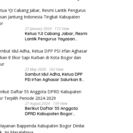
Resort & Camp Bogor kepada
Ketiga Karyawannya, Kini
Berakhir Damai
27 January 2024
172 View
Ketua YJI Cabang Jabar, Resmi
Lantik Pengurus Yayasan
Jantung Indonesia Tingkat
Kabupaten Bogor
25 May 2026
162 View
Sambut Idul Adha, Ketua DPP
PSI Irfan Aghasar Salurkan 8
Ekor Sapi Kurban di Kota
Bogor dan Cianjur
27 August 2024
159 View
Berikut Daftar 55 Anggota
DPRD Kabupaten Bogor
Terpilih Periode 2024-2029