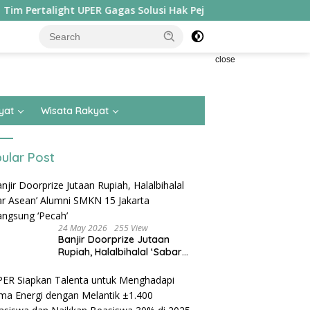
ht UPER Gagas Solusi Hak Pejalan Kaki di Kota Besar, Sabet Juar
close
yat
Wisata Rakyat
ular Post
24 May 2026
255 View
Banjir Doorprize Jutaan
Rupiah, Halalbihalal ‘Sabar
Asean’ Alumni SMKN 15 Jakarta
Berlangsung ‘Pecah’