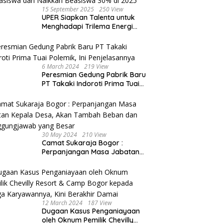
15 September 2025
250 View
UPER Siapkan Talenta untuk
Menghadapi Trilema Energi
dengan Melantik ±1.400
Mahasiswa dan Naikkan
Beasiswa 30% di 2025
6 March 2024
219 View
Peresmian Gedung Pabrik Baru
PT Takaki Indoroti Prima Tuai
Polemik, Ini Penjelasannya
30 May 2024
210 View
Camat Sukaraja Bogor :
Perpanjangan Masa Jabatan
Kepala Desa, Akan Tambah
Beban dan Tanggungjawab
yang Besar
12 March 2024
187 View
Dugaan Kasus Penganiayaan
oleh Oknum Pemilik Chevilly