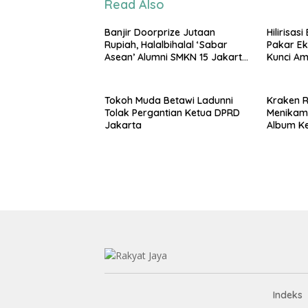
Read Also
Banjir Doorprize Jutaan
Hilirisas
Rupiah, Halalbihalal ‘Sabar
Pakar Ek
Asean’ Alumni SMKN 15 Jakarta
Kunci A
Berlangsung ‘Pecah’
Nasional
Tokoh Muda Betawi Ladunni
Kraken Ri
Tolak Pergantian Ketua DPRD
Menikam
Jakarta
Album K
Indeks