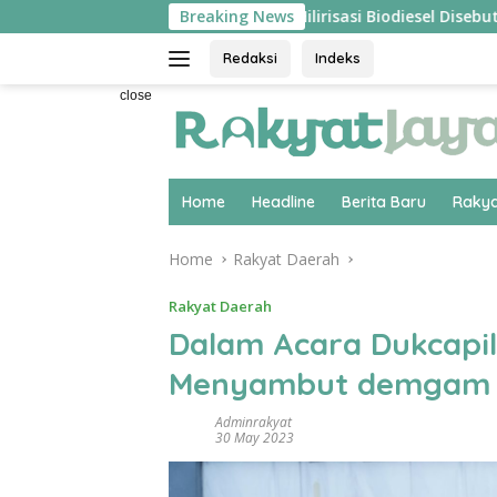
Skip
angsung ‘Pecah’
Breaking News
Hilirisasi Biodiesel Disebut Pakar Ek
to
content
Redaksi
Indeks
close
Home
Headline
Berita Baru
Rakya
Home
Rakyat Daerah
Rakyat Daerah
Dalam Acara Dukcapil
Menyambut demgam 
Adminrakyat
30 May 2023