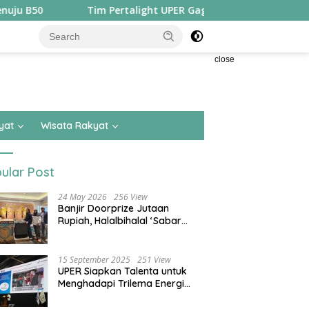
Tim Pertalight UPER Gagas Solusi Hak Pejalan Kaki di Kota 
close
yat
Wisata Rakyat
ular Post
24 May 2026
256 View
Banjir Doorprize Jutaan
Rupiah, Halalbihalal ‘Sabar
Asean’ Alumni SMKN 15 Jakarta
Berlangsung ‘Pecah’
15 September 2025
251 View
UPER Siapkan Talenta untuk
Menghadapi Trilema Energi
dengan Melantik ±1.400
Mahasiswa dan Naikkan