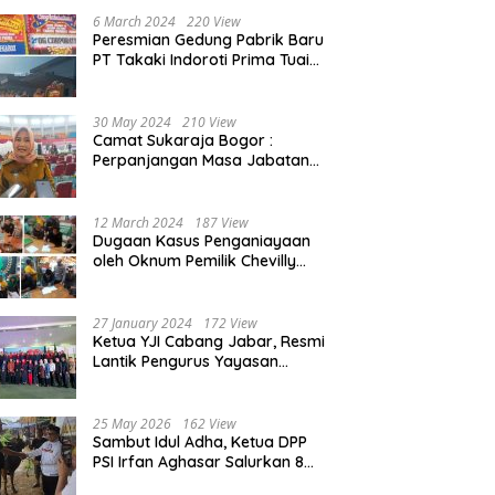
Beasiswa 30% di 2025
6 March 2024
220 View
Peresmian Gedung Pabrik Baru
PT Takaki Indoroti Prima Tuai
Polemik, Ini Penjelasannya
30 May 2024
210 View
Camat Sukaraja Bogor :
Perpanjangan Masa Jabatan
Kepala Desa, Akan Tambah
Beban dan Tanggungjawab
yang Besar
12 March 2024
187 View
Dugaan Kasus Penganiayaan
oleh Oknum Pemilik Chevilly
Resort & Camp Bogor kepada
Ketiga Karyawannya, Kini
Berakhir Damai
27 January 2024
172 View
Ketua YJI Cabang Jabar, Resmi
Lantik Pengurus Yayasan
Jantung Indonesia Tingkat
Kabupaten Bogor
25 May 2026
162 View
Sambut Idul Adha, Ketua DPP
PSI Irfan Aghasar Salurkan 8
Ekor Sapi Kurban di Kota