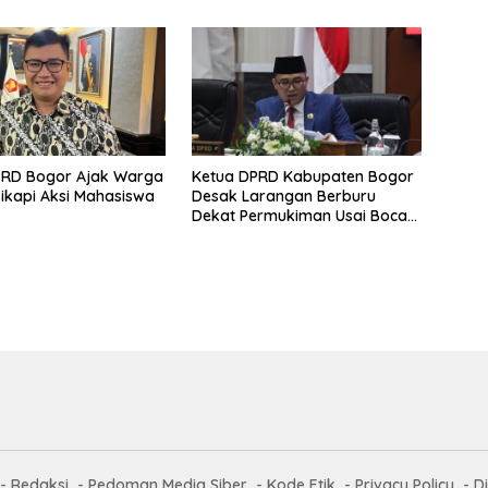
PRD Bogor Ajak Warga
Ketua DPRD Kabupaten Bogor
ikapi Aksi Mahasiswa
Desak Larangan Berburu
Dekat Permukiman Usai Bocah
Tewas Diterkam Anjing
Redaksi
Pedoman Media Siber
Kode Etik
Privacy Policy
D