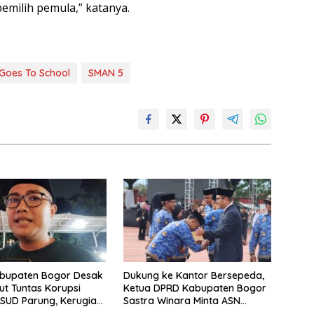
emilih pemula,” katanya.
Goes To School
SMAN 5
bupaten Bogor Desak
Dukung ke Kantor Bersepeda,
sut Tuntas Korupsi
Ketua DPRD Kabupaten Bogor
SUD Parung, Kerugian
Sastra Winara Minta ASN
9,1 Miliar
Hemat BBM