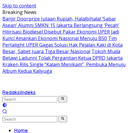
Skip to content
Breaking News
Banjir Doorprize Jutaan Rupiah, Halalbihalal ‘Sabar
Asean’ Alumni SMKN 15 Jakarta Berlangsung ‘Pecah’
Hilirisasi Biodiesel Disebut Pakar Ekonomi UPER Jadi
Kunci Amankan Ekonomi Nasional Menuju B50
Tim
Pertalight UPER Gagas Solusi Hak Pejalan Kaki di Kota
Besar, Sabet Juara Tiga Besar Nasional
Tokoh Muda
Betawi Ladunni Tolak Pergantian Ketua DPRD Jakarta
Kraken Rilis Single “Kalam Menikam”, Pembuka Menuju
Album Kedua Kaliyuga
Redaksi
Indeks
Home