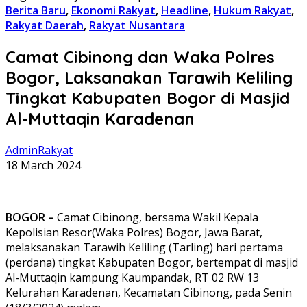
Berita Baru
,
Ekonomi Rakyat
,
Headline
,
Hukum Rakyat
,
Rakyat Daerah
,
Rakyat Nusantara
Camat Cibinong dan Waka Polres
Bogor, Laksanakan Tarawih Keliling
Tingkat Kabupaten Bogor di Masjid
Al-Muttaqin Karadenan
AdminRakyat
18 March 2024
BOGOR –
Camat Cibinong, bersama Wakil Kepala
Kepolisian Resor(Waka Polres) Bogor, Jawa Barat,
melaksanakan Tarawih Keliling (Tarling) hari pertama
(perdana) tingkat Kabupaten Bogor, bertempat di masjid
Al-Muttaqin kampung Kaumpandak, RT 02 RW 13
Kelurahan Karadenan, Kecamatan Cibinong, pada Senin