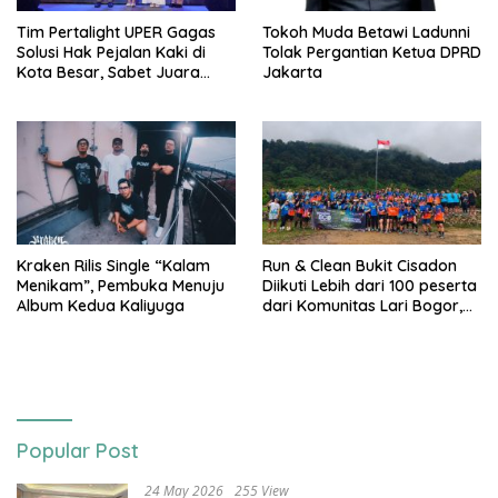
Tim Pertalight UPER Gagas
Tokoh Muda Betawi Ladunni
Solusi Hak Pejalan Kaki di
Tolak Pergantian Ketua DPRD
Kota Besar, Sabet Juara
Jakarta
Tiga Besar Nasional
Kraken Rilis Single “Kalam
Run & Clean Bukit Cisadon
Menikam”, Pembuka Menuju
Diikuti Lebih dari 100 peserta
Album Kedua Kaliyuga
dari Komunitas Lari Bogor,
Gelaran Kolaborasi HARRIS
Sentul City Bogor dengan
Bogor Run, dan KORMI
Popular Post
24 May 2026
255 View