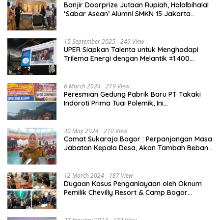
Banjir Doorprize Jutaan Rupiah, Halalbihalal
‘Sabar Asean’ Alumni SMKN 15 Jakarta
Berlangsung ‘Pecah’
15 September 2025
249 View
UPER Siapkan Talenta untuk Menghadapi
Trilema Energi dengan Melantik ±1.400
Mahasiswa dan Naikkan Beasiswa 30% di
2025
6 March 2024
219 View
Peresmian Gedung Pabrik Baru PT Takaki
Indoroti Prima Tuai Polemik, Ini
Penjelasannya
30 May 2024
210 View
Camat Sukaraja Bogor : Perpanjangan Masa
Jabatan Kepala Desa, Akan Tambah Beban
dan Tanggungjawab yang Besar
12 March 2024
187 View
Dugaan Kasus Penganiayaan oleh Oknum
Pemilik Chevilly Resort & Camp Bogor
kepada Ketiga Karyawannya, Kini Berakhir
Damai