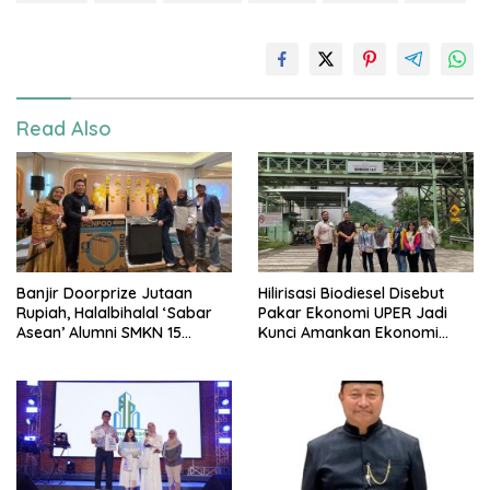
Read Also
Banjir Doorprize Jutaan
Hilirisasi Biodiesel Disebut
Rupiah, Halalbihalal ‘Sabar
Pakar Ekonomi UPER Jadi
Asean’ Alumni SMKN 15
Kunci Amankan Ekonomi
Jakarta Berlangsung ‘Pecah’
Nasional Menuju B50