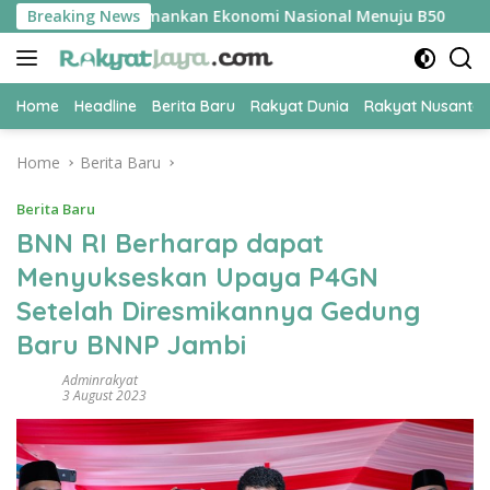
Skip
ER Jadi Kunci Amankan Ekonomi Nasional Menuju B50
Breaking News
Tim 
to
content
Home
Headline
Berita Baru
Rakyat Dunia
Rakyat Nusanta
Home
Berita Baru
Berita Baru
BNN RI Berharap dapat
Menyukseskan Upaya P4GN
Setelah Diresmikannya Gedung
Baru BNNP Jambi
Adminrakyat
3 August 2023