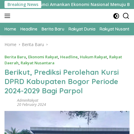
Skip
konomi UPER Jadi Kunci Amankan Ekonomi Nasional Menuju B50
Breaking News
to
content
Home
Headline
Berita Baru
Rakyat Dunia
Rakyat Nusanta
Home
Berita Baru
Berita Baru
,
Ekonomi Rakyat
,
Headline
,
Hukum Rakyat
,
Rakyat
Daerah
,
Rakyat Nusantara
Berikut, Prediksi Perolehan Kursi
DPRD Kabupaten Bogor Periode
2024-2029 Bagi Parpol
AdminRakyat
20 February 2024