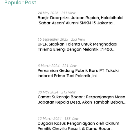
Popular Post
24 May 2026
257 View
Banjir Doorprize Jutaan Rupiah, Halalbihalal
‘Sabar Asean’ Alumni SMKN 15 Jakarta
Berlangsung ‘Pecah’
15 September 2025
253 View
UPER Siapkan Talenta untuk Menghadapi
Trilema Energi dengan Melantik ±1.400
Mahasiswa dan Naikkan Beasiswa 30% di
2025
6 March 2024
221 View
Peresmian Gedung Pabrik Baru PT Takaki
Indoroti Prima Tuai Polemik, Ini
Penjelasannya
30 May 2024
213 View
Camat Sukaraja Bogor : Perpanjangan Masa
Jabatan Kepala Desa, Akan Tambah Beban
dan Tanggungjawab yang Besar
12 March 2024
188 View
Dugaan Kasus Penganiayaan oleh Oknum
Pemilik Chevilly Resort & Camp Bogor