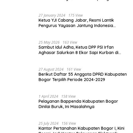
kepada Ketiga Karyawannya, Kini Berakhir
Damai
27 January 2024
175 View
Ketua YJI Cabang Jabar, Resmi Lantik
Pengurus Yayasan Jantung Indonesia
Tingkat Kabupaten Bogor
25 May 2026
163 View
Sambut Idul Adha, Ketua DPP PSI Irfan
Aghasar Salurkan 8 Ekor Sapi Kurban di
Kota Bogor dan Cianjur
27 August 2024
161 View
Berikut Daftar 55 Anggota DPRD Kabupaten
Bogor Terpilih Periode 2024-2029
1 April 2024
158 View
Pelayanan Bappenda Kabupaten Bogor
Dinilai Buruk, Ini Masalahnya
25 July 2024
156 View
Kantor Pertanahan Kabupaten Bogor I, Kini