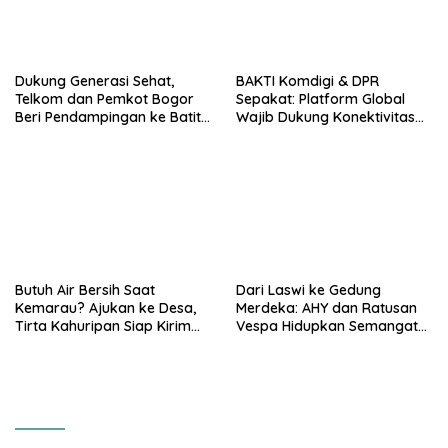
Dukung Generasi Sehat,
BAKTI Komdigi & DPR
Telkom dan Pemkot Bogor
Sepakat: Platform Global
Beri Pendampingan ke Batita
Wajib Dukung Konektivitas
Terdampak Stunting
3T
Butuh Air Bersih Saat
Dari Laswi ke Gedung
Kemarau? Ajukan ke Desa,
Merdeka: AHY dan Ratusan
Tirta Kahuripan Siap Kirim
Vespa Hidupkan Semangat
Tangki
Kemerdekaan