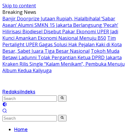
Skip to content
Breaking News
Banjir Doorprize Jutaan Rupiah, Halalbihalal ‘Sabar
Asean’ Alumni SMKN 15 Jakarta Berlangsung ‘Pecah’
Hilirisasi Biodiesel Disebut Pakar Ekonomi UPER Jadi
Kunci Amankan Ekonomi Nasional Menuju B50
Tim
Pertalight UPER Gagas Solusi Hak Pejalan Kaki di Kota
Besar, Sabet Juara Tiga Besar Nasional
Tokoh Muda
Betawi Ladunni Tolak Pergantian Ketua DPRD Jakarta
Kraken Rilis Single “Kalam Menikam”, Pembuka Menuju
Album Kedua Kaliyuga
Redaksi
Indeks
Home