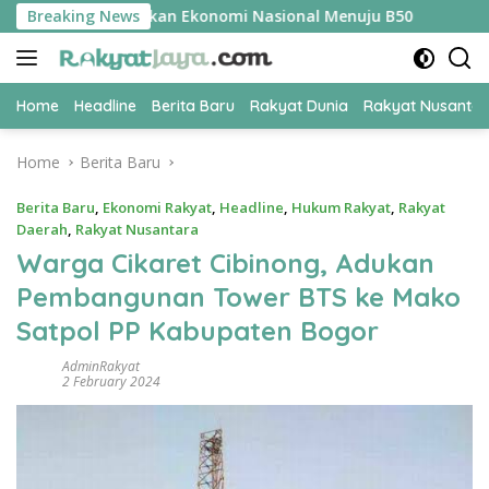
Skip
i Kunci Amankan Ekonomi Nasional Menuju B50
Breaking News
Tim Pertal
to
content
Home
Headline
Berita Baru
Rakyat Dunia
Rakyat Nusanta
Home
Berita Baru
Berita Baru
,
Ekonomi Rakyat
,
Headline
,
Hukum Rakyat
,
Rakyat
Daerah
,
Rakyat Nusantara
Warga Cikaret Cibinong, Adukan
Pembangunan Tower BTS ke Mako
Satpol PP Kabupaten Bogor
AdminRakyat
2 February 2024