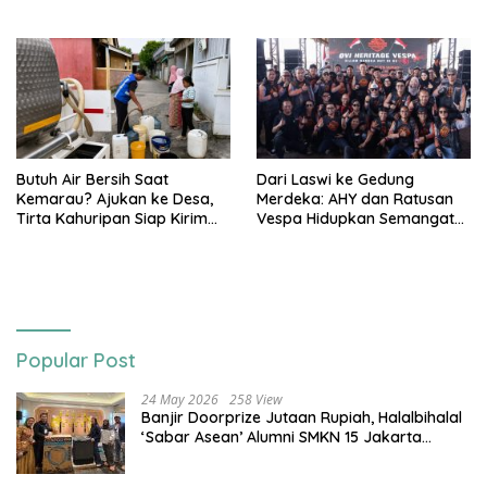
Terdampak Stunting
3T
Butuh Air Bersih Saat
Dari Laswi ke Gedung
Kemarau? Ajukan ke Desa,
Merdeka: AHY dan Ratusan
Tirta Kahuripan Siap Kirim
Vespa Hidupkan Semangat
Tangki
Kemerdekaan
Popular Post
24 May 2026
258 View
Banjir Doorprize Jutaan Rupiah, Halalbihalal
‘Sabar Asean’ Alumni SMKN 15 Jakarta
Berlangsung ‘Pecah’