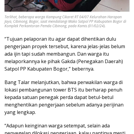
Terlihat, beberapa warga Kampung Cikaret RT 04/07 Kelurahan Harapan
Jaya, Cibinong, Bogor, saat mendatangi Mako Satpol PP Kabupaten Bogor di
Komplek Perkantoran Pemda Cibinong, pada Kamis (01/02/24).
“Tujuan pelaporan itu agar dapat dihentikan dulu
pengerjaan proyek tersebut, karena jelas-jelas belum
ada ijin tapi sudah membangun. Dan warga itu
melaporkannya ke pihak Gakda (Penegakan Daerah)
Satpol PP Kabupaten Bogor,” bebernya.
Bang Talar melanjutkan, bahwa perwakilan warga di
lokasi pembangunan tower BTS itu berharap penuh
kepada satuan penegak perda dapat betul-betul
menghentikan pengerjaan sebelum adanya perijinan
yang lengkap.
“Adapun keinginan warga setempat, selain ada
penyegelan dilokasi pengerjaan, kalau nantinya mesti