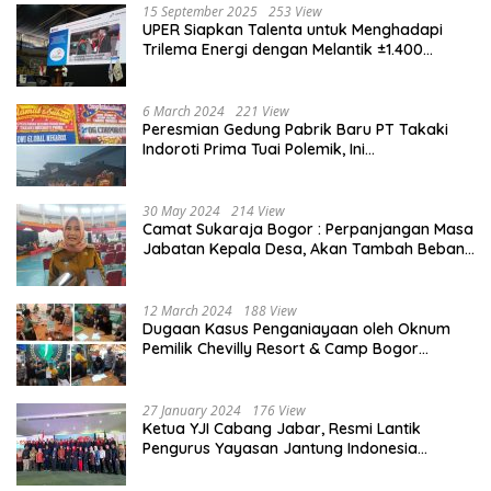
15 September 2025
253 View
UPER Siapkan Talenta untuk Menghadapi
Trilema Energi dengan Melantik ±1.400
Mahasiswa dan Naikkan Beasiswa 30% di
2025
6 March 2024
221 View
Peresmian Gedung Pabrik Baru PT Takaki
Indoroti Prima Tuai Polemik, Ini
Penjelasannya
30 May 2024
214 View
Camat Sukaraja Bogor : Perpanjangan Masa
Jabatan Kepala Desa, Akan Tambah Beban
dan Tanggungjawab yang Besar
12 March 2024
188 View
Dugaan Kasus Penganiayaan oleh Oknum
Pemilik Chevilly Resort & Camp Bogor
kepada Ketiga Karyawannya, Kini Berakhir
Damai
27 January 2024
176 View
Ketua YJI Cabang Jabar, Resmi Lantik
Pengurus Yayasan Jantung Indonesia
Tingkat Kabupaten Bogor