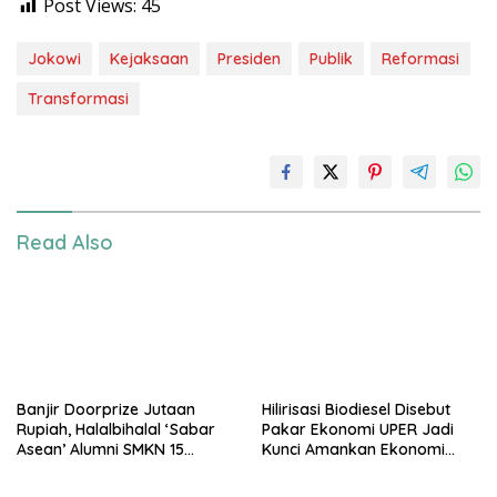
Post Views:
45
Jokowi
Kejaksaan
Presiden
Publik
Reformasi
Transformasi
Read Also
Banjir Doorprize Jutaan
Hilirisasi Biodiesel Disebut
Rupiah, Halalbihalal ‘Sabar
Pakar Ekonomi UPER Jadi
Asean’ Alumni SMKN 15
Kunci Amankan Ekonomi
Jakarta Berlangsung ‘Pecah’
Nasional Menuju B50