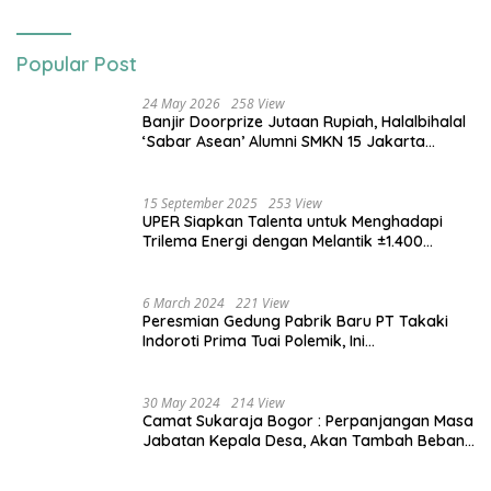
Popular Post
24 May 2026
258 View
Banjir Doorprize Jutaan Rupiah, Halalbihalal
‘Sabar Asean’ Alumni SMKN 15 Jakarta
Berlangsung ‘Pecah’
15 September 2025
253 View
UPER Siapkan Talenta untuk Menghadapi
Trilema Energi dengan Melantik ±1.400
Mahasiswa dan Naikkan Beasiswa 30% di
2025
6 March 2024
221 View
Peresmian Gedung Pabrik Baru PT Takaki
Indoroti Prima Tuai Polemik, Ini
Penjelasannya
30 May 2024
214 View
Camat Sukaraja Bogor : Perpanjangan Masa
Jabatan Kepala Desa, Akan Tambah Beban
dan Tanggungjawab yang Besar