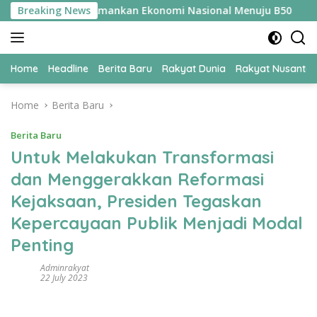
Skip
i UPER Jadi Kunci Amankan Ekonomi Nasional Menuju B50
Breaking News
to
content
Home
Headline
Berita Baru
Rakyat Dunia
Rakyat Nusanta
Home
Berita Baru
Berita Baru
Untuk Melakukan Transformasi
dan Menggerakkan Reformasi
Kejaksaan, Presiden Tegaskan
Kepercayaan Publik Menjadi Modal
Penting
Adminrakyat
22 July 2023