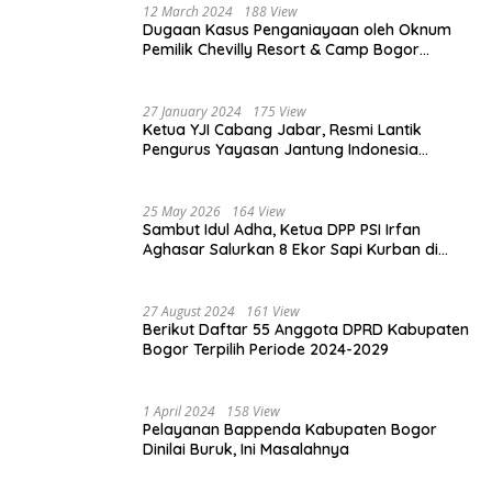
12 March 2024
188 View
Dugaan Kasus Penganiayaan oleh Oknum
Pemilik Chevilly Resort & Camp Bogor
kepada Ketiga Karyawannya, Kini Berakhir
Damai
27 January 2024
175 View
Ketua YJI Cabang Jabar, Resmi Lantik
Pengurus Yayasan Jantung Indonesia
Tingkat Kabupaten Bogor
25 May 2026
164 View
Sambut Idul Adha, Ketua DPP PSI Irfan
Aghasar Salurkan 8 Ekor Sapi Kurban di
Kota Bogor dan Cianjur
27 August 2024
161 View
Berikut Daftar 55 Anggota DPRD Kabupaten
Bogor Terpilih Periode 2024-2029
1 April 2024
158 View
Pelayanan Bappenda Kabupaten Bogor
Dinilai Buruk, Ini Masalahnya