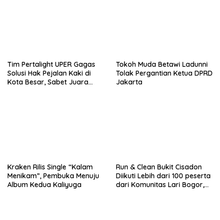
Tim Pertalight UPER Gagas
Tokoh Muda Betawi Ladunni
Solusi Hak Pejalan Kaki di
Tolak Pergantian Ketua DPRD
Kota Besar, Sabet Juara
Jakarta
Tiga Besar Nasional
Kraken Rilis Single “Kalam
Run & Clean Bukit Cisadon
Menikam”, Pembuka Menuju
Diikuti Lebih dari 100 peserta
Album Kedua Kaliyuga
dari Komunitas Lari Bogor,
Gelaran Kolaborasi HARRIS
Sentul City Bogor dengan
Bogor Run, dan KORMI