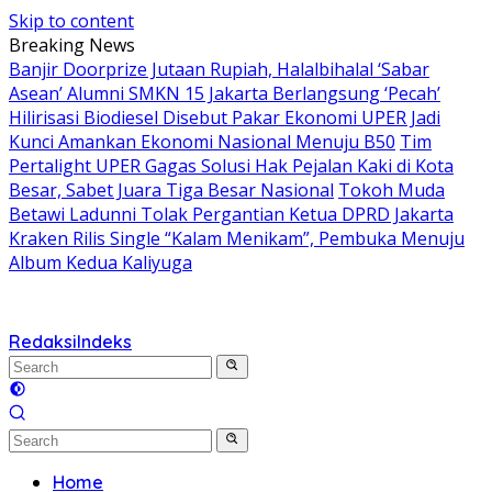
Skip to content
Breaking News
Banjir Doorprize Jutaan Rupiah, Halalbihalal ‘Sabar
Asean’ Alumni SMKN 15 Jakarta Berlangsung ‘Pecah’
Hilirisasi Biodiesel Disebut Pakar Ekonomi UPER Jadi
Kunci Amankan Ekonomi Nasional Menuju B50
Tim
Pertalight UPER Gagas Solusi Hak Pejalan Kaki di Kota
Besar, Sabet Juara Tiga Besar Nasional
Tokoh Muda
Betawi Ladunni Tolak Pergantian Ketua DPRD Jakarta
Kraken Rilis Single “Kalam Menikam”, Pembuka Menuju
Album Kedua Kaliyuga
Redaksi
Indeks
Home