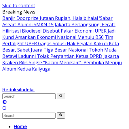
Skip to content
Breaking News
Banjir Doorprize Jutaan Rupiah, Halalbihalal ‘Sabar
Asean’ Alumni SMKN 15 Jakarta Berlangsung ‘Pecah’
Hilirisasi Biodiesel Disebut Pakar Ekonomi UPER Jadi
Kunci Amankan Ekonomi Nasional Menuju B50
Tim
Pertalight UPER Gagas Solusi Hak Pejalan Kaki di Kota
Besar, Sabet Juara Tiga Besar Nasional
Tokoh Muda
Betawi Ladunni Tolak Pergantian Ketua DPRD Jakarta
Kraken Rilis Single “Kalam Menikam”, Pembuka Menuju
Album Kedua Kaliyuga
Redaksi
Indeks
Home