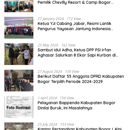
Pemilik Chevilly Resort & Camp Bogor
kepada Ketiga Karyawannya, Kini Berakhir
Damai
27 January 2024
172 View
Ketua YJI Cabang Jabar, Resmi Lantik
Pengurus Yayasan Jantung Indonesia
Tingkat Kabupaten Bogor
25 May 2026
162 View
Sambut Idul Adha, Ketua DPP PSI Irfan
Aghasar Salurkan 8 Ekor Sapi Kurban di
Kota Bogor dan Cianjur
27 August 2024
159 View
Berikut Daftar 55 Anggota DPRD Kabupaten
Bogor Terpilih Periode 2024-2029
1 April 2024
156 View
Pelayanan Bappenda Kabupaten Bogor
Dinilai Buruk, Ini Masalahnya
25 July 2024
153 View
Kantor Pertanahan Kabupaten Bogor I, Kini