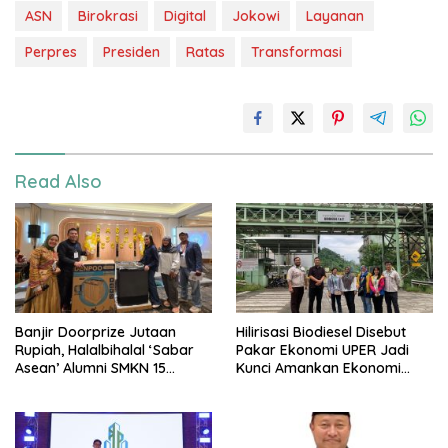
ASN
Birokrasi
Digital
Jokowi
Layanan
Perpres
Presiden
Ratas
Transformasi
Read Also
Banjir Doorprize Jutaan
Hilirisasi Biodiesel Disebut
Rupiah, Halalbihalal ‘Sabar
Pakar Ekonomi UPER Jadi
Asean’ Alumni SMKN 15
Kunci Amankan Ekonomi
Jakarta Berlangsung ‘Pecah’
Nasional Menuju B50