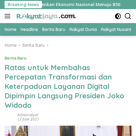
Skip
 Jadi Kunci Amankan Ekonomi Nasional Menuju B50
Breaking News
Tim P
to
content
Home
Headline
Berita Baru
Rakyat Dunia
Rakyat Nusanta
Home
Berita Baru
Berita Baru
Ratas untuk Membahas
Percepatan Transformasi dan
Keterpaduan Layanan Digital
Dipimpin Langsung Presiden Joko
Widodo
Adminrakyat
12 June 2023