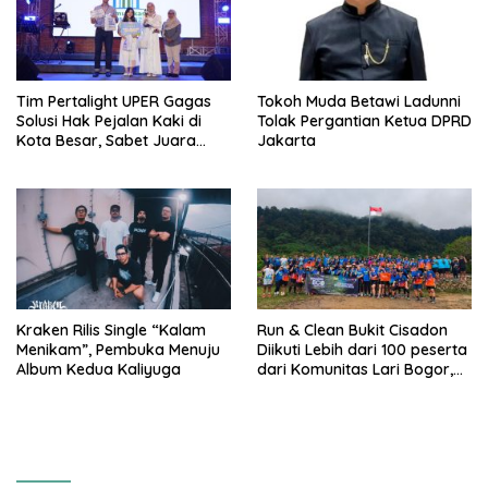
Tim Pertalight UPER Gagas
Tokoh Muda Betawi Ladunni
Solusi Hak Pejalan Kaki di
Tolak Pergantian Ketua DPRD
Kota Besar, Sabet Juara
Jakarta
Tiga Besar Nasional
Kraken Rilis Single “Kalam
Run & Clean Bukit Cisadon
Menikam”, Pembuka Menuju
Diikuti Lebih dari 100 peserta
Album Kedua Kaliyuga
dari Komunitas Lari Bogor,
Gelaran Kolaborasi HARRIS
Sentul City Bogor dengan
Bogor Run, dan KORMI