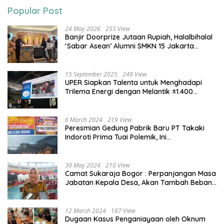
Popular Post
24 May 2026
255 View
Banjir Doorprize Jutaan Rupiah, Halalbihalal
‘Sabar Asean’ Alumni SMKN 15 Jakarta
Berlangsung ‘Pecah’
15 September 2025
249 View
UPER Siapkan Talenta untuk Menghadapi
Trilema Energi dengan Melantik ±1.400
Mahasiswa dan Naikkan Beasiswa 30% di
2025
6 March 2024
219 View
Peresmian Gedung Pabrik Baru PT Takaki
Indoroti Prima Tuai Polemik, Ini
Penjelasannya
30 May 2024
210 View
Camat Sukaraja Bogor : Perpanjangan Masa
Jabatan Kepala Desa, Akan Tambah Beban
dan Tanggungjawab yang Besar
12 March 2024
187 View
Dugaan Kasus Penganiayaan oleh Oknum