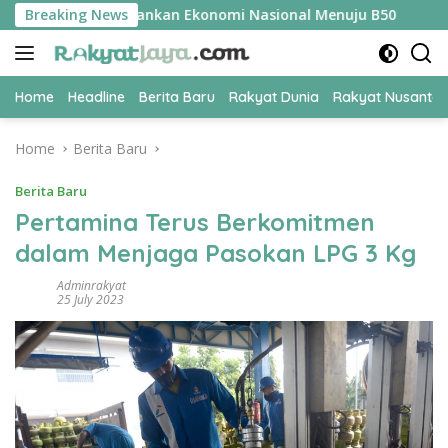
Skip
R Jadi Kunci Amankan Ekonomi Nasional Menuju B50
Breaking News
Tim P
to
content
Home
Headline
Berita Baru
Rakyat Dunia
Rakyat Nusanta
Home
Berita Baru
Berita Baru
Pertamina Terus Berkomitmen
dalam Menjaga Pasokan LPG 3 Kg
Adminrakyat
25 July 2023