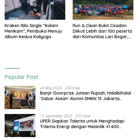
Kraken Rilis Single “Kalam
Run & Clean Bukit Cisadon
Menikam”, Pembuka Menuju
Diikuti Lebih dari 100 peserta
Album Kedua Kaliyuga
dari Komunitas Lari Bogor,
Gelaran Kolaborasi HARRIS
Sentul City Bogor dengan
Bogor Run, dan KORMI
Popular Post
24 May 2026
258 View
Banjir Doorprize Jutaan Rupiah, Halalbihalal
‘Sabar Asean’ Alumni SMKN 15 Jakarta
Berlangsung ‘Pecah’
15 September 2025
253 View
UPER Siapkan Talenta untuk Menghadapi
Trilema Energi dengan Melantik ±1.400
Mahasiswa dan Naikkan Beasiswa 30% di
2025