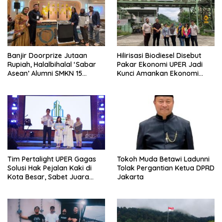
Banjir Doorprize Jutaan
Hilirisasi Biodiesel Disebut
Rupiah, Halalbihalal ‘Sabar
Pakar Ekonomi UPER Jadi
Asean’ Alumni SMKN 15
Kunci Amankan Ekonomi
Jakarta Berlangsung ‘Pecah’
Nasional Menuju B50
Tim Pertalight UPER Gagas
Tokoh Muda Betawi Ladunni
Solusi Hak Pejalan Kaki di
Tolak Pergantian Ketua DPRD
Kota Besar, Sabet Juara
Jakarta
Tiga Besar Nasional