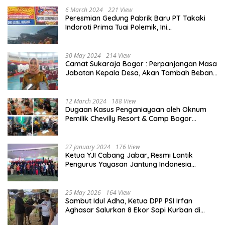
6 March 2024
221 View
Peresmian Gedung Pabrik Baru PT Takaki
Indoroti Prima Tuai Polemik, Ini
Penjelasannya
30 May 2024
214 View
Camat Sukaraja Bogor : Perpanjangan Masa
Jabatan Kepala Desa, Akan Tambah Beban
dan Tanggungjawab yang Besar
12 March 2024
188 View
Dugaan Kasus Penganiayaan oleh Oknum
Pemilik Chevilly Resort & Camp Bogor
kepada Ketiga Karyawannya, Kini Berakhir
Damai
27 January 2024
176 View
Ketua YJI Cabang Jabar, Resmi Lantik
Pengurus Yayasan Jantung Indonesia
Tingkat Kabupaten Bogor
25 May 2026
164 View
Sambut Idul Adha, Ketua DPP PSI Irfan
Aghasar Salurkan 8 Ekor Sapi Kurban di
Kota Bogor dan Cianjur