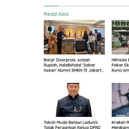
Read Also
Banjir Doorprize Jutaan
Hilirisas
Rupiah, Halalbihalal ‘Sabar
Pakar Ek
Asean’ Alumni SMKN 15 Jakarta
Kunci A
Berlangsung ‘Pecah’
Nasional
Tokoh Muda Betawi Ladunni
Kraken Ri
Tolak Pergantian Ketua DPRD
Menikam