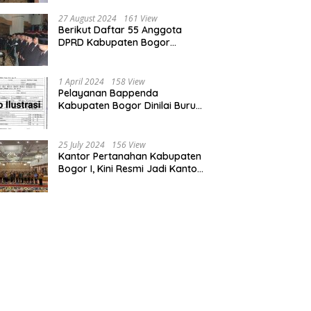
Bogor dan Cianjur
27 August 2024
161 View
Berikut Daftar 55 Anggota
DPRD Kabupaten Bogor
Terpilih Periode 2024-2029
1 April 2024
158 View
Pelayanan Bappenda
Kabupaten Bogor Dinilai Buruk,
Ini Masalahnya
25 July 2024
156 View
Kantor Pertanahan Kabupaten
Bogor I, Kini Resmi Jadi Kantor
Pelayanan Elektronik