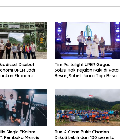
i Biodiesel Disebut
Tim Pertalight UPER Gagas
onomi UPER Jadi
Solusi Hak Pejalan Kaki di Kota
mankan Ekonomi
Besar, Sabet Juara Tiga Besar
 Menuju B50
Nasional
lis Single “Kalam
Run & Clean Bukit Cisadon
”, Pembuka Menuju
Diikuti Lebih dari 100 peserta