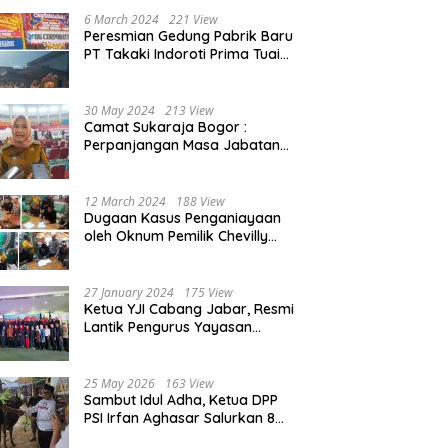
Beasiswa 30% di 2025
6 March 2024
221 View
Peresmian Gedung Pabrik Baru
PT Takaki Indoroti Prima Tuai
Polemik, Ini Penjelasannya
30 May 2024
213 View
Camat Sukaraja Bogor :
Perpanjangan Masa Jabatan
Kepala Desa, Akan Tambah
Beban dan Tanggungjawab
yang Besar
12 March 2024
188 View
Dugaan Kasus Penganiayaan
oleh Oknum Pemilik Chevilly
Resort & Camp Bogor kepada
Ketiga Karyawannya, Kini
Berakhir Damai
27 January 2024
175 View
Ketua YJI Cabang Jabar, Resmi
Lantik Pengurus Yayasan
Jantung Indonesia Tingkat
Kabupaten Bogor
25 May 2026
163 View
Sambut Idul Adha, Ketua DPP
PSI Irfan Aghasar Salurkan 8
Ekor Sapi Kurban di Kota