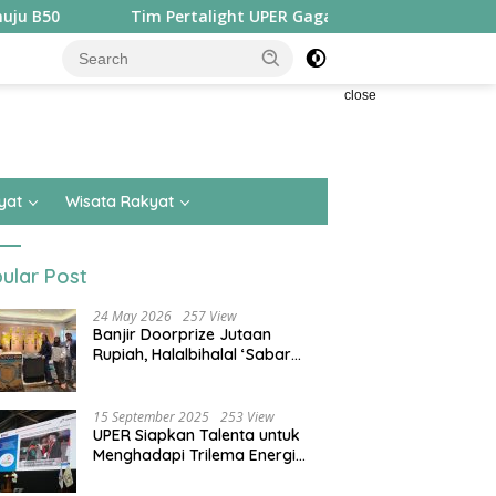
Tim Pertalight UPER Gagas Solusi Hak Pejalan Kaki di Kota Bes
close
yat
Wisata Rakyat
ular Post
24 May 2026
257 View
Banjir Doorprize Jutaan
Rupiah, Halalbihalal ‘Sabar
Asean’ Alumni SMKN 15 Jakarta
Berlangsung ‘Pecah’
15 September 2025
253 View
UPER Siapkan Talenta untuk
Menghadapi Trilema Energi
dengan Melantik ±1.400
Mahasiswa dan Naikkan