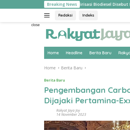
Skip
sung ‘Pecah’
Hilirisasi Biodiesel Disebut Pakar Ekonom
Breaking News
to
content
Redaksi
Indeks
close
Home
Headline
Berita Baru
Rakya
Home
Berita Baru
Berita Baru
Pengembangan Carbo
Dijajaki Pertamina-E
Rakyat Jaya Joy
14 November 2023