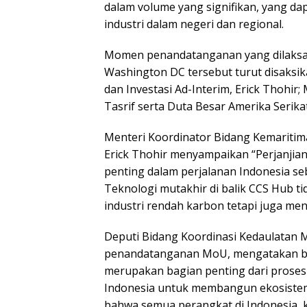
dalam volume yang signifikan, yang d
industri dalam negeri dan regional.
Momen penandatanganan yang dilaksa
Washington DC tersebut turut disaksi
dan Investasi Ad-Interim, Erick Thohir;
Tasrif serta Duta Besar Amerika Serika
Menteri Koordinator Bidang Kemaritima
Erick Thohir menyampaikan “Perjanjian
penting dalam perjalanan Indonesia s
Teknologi mutakhir di balik CCS Hub 
industri rendah karbon tetapi juga men
Deputi Bidang Koordinasi Kedaulatan Ma
penandatanganan MoU, mengatakan ba
merupakan bagian penting dari proses
Indonesia untuk membangun ekosistem
bahwa semua perangkat di Indonesia, kh