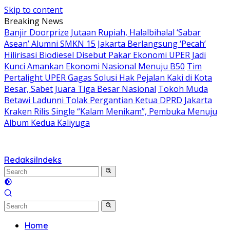
Skip to content
Breaking News
Banjir Doorprize Jutaan Rupiah, Halalbihalal ‘Sabar
Asean’ Alumni SMKN 15 Jakarta Berlangsung ‘Pecah’
Hilirisasi Biodiesel Disebut Pakar Ekonomi UPER Jadi
Kunci Amankan Ekonomi Nasional Menuju B50
Tim
Pertalight UPER Gagas Solusi Hak Pejalan Kaki di Kota
Besar, Sabet Juara Tiga Besar Nasional
Tokoh Muda
Betawi Ladunni Tolak Pergantian Ketua DPRD Jakarta
Kraken Rilis Single “Kalam Menikam”, Pembuka Menuju
Album Kedua Kaliyuga
Redaksi
Indeks
Home