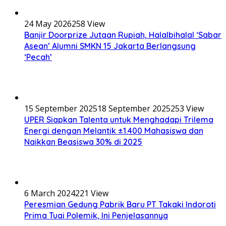
24 May 2026
258 View
Banjir Doorprize Jutaan Rupiah, Halalbihalal ‘Sabar
Asean’ Alumni SMKN 15 Jakarta Berlangsung
‘Pecah’
15 September 2025
18 September 2025
253 View
UPER Siapkan Talenta untuk Menghadapi Trilema
Energi dengan Melantik ±1.400 Mahasiswa dan
Naikkan Beasiswa 30% di 2025
6 March 2024
221 View
Peresmian Gedung Pabrik Baru PT Takaki Indoroti
Prima Tuai Polemik, Ini Penjelasannya