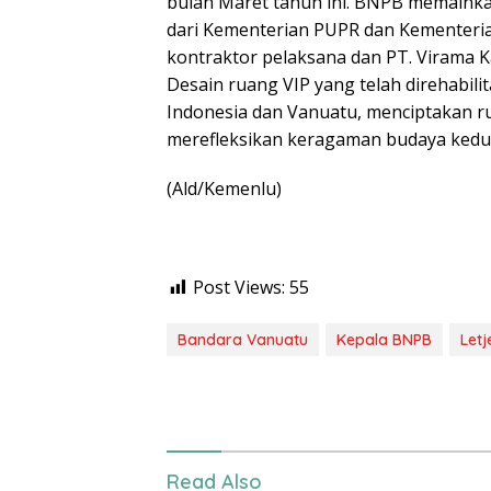
bulan Maret tahun ini. BNPB memaink
dari Kementerian PUPR dan Kementerian
kontraktor pelaksana dan PT. Virama 
Desain ruang VIP yang telah direhabil
Indonesia dan Vanuatu, menciptakan ru
merefleksikan keragaman budaya kedu
(Ald/Kemenlu)
Post Views:
55
Bandara Vanuatu
Kepala BNPB
Let
Read Also