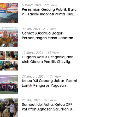
Beasiswa 30% di 2025
6 March 2024
221 View
Peresmian Gedung Pabrik Baru
PT Takaki Indoroti Prima Tuai
Polemik, Ini Penjelasannya
30 May 2024
212 View
Camat Sukaraja Bogor :
Perpanjangan Masa Jabatan
Kepala Desa, Akan Tambah
Beban dan Tanggungjawab
yang Besar
12 March 2024
188 View
Dugaan Kasus Penganiayaan
oleh Oknum Pemilik Chevilly
Resort & Camp Bogor kepada
Ketiga Karyawannya, Kini
Berakhir Damai
27 January 2024
174 View
Ketua YJI Cabang Jabar, Resmi
Lantik Pengurus Yayasan
Jantung Indonesia Tingkat
Kabupaten Bogor
25 May 2026
163 View
Sambut Idul Adha, Ketua DPP
PSI Irfan Aghasar Salurkan 8
Ekor Sapi Kurban di Kota