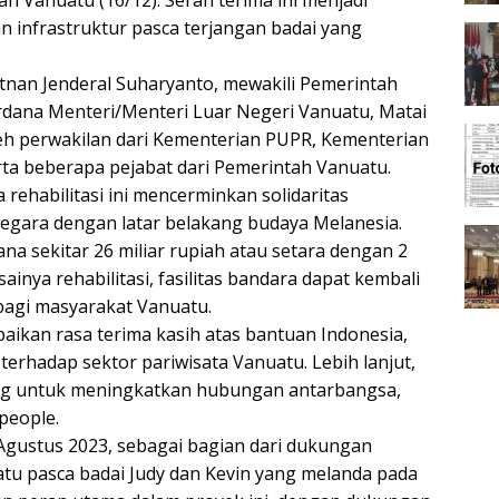
ah Vanuatu (16/12). Serah terima ini menjadi
 infrastruktur pasca terjangan badai yang
tnan Jenderal Suharyanto, mewakili Pemerintah
erdana Menteri/Menteri Luar Negeri Vanuatu, Matai
oleh perwakilan dari Kementerian PUPR, Kementerian
erta beberapa pejabat dari Pemerintah Vanuatu.
ehabilitasi ini mencerminkan solidaritas
negara dengan latar belakang budaya Melanesia.
ana sekitar 26 miliar rupiah atau setara dengan 2
ainya rehabilitasi, fasilitas bandara dapat kembali
agi masyarakat Vanuatu.
ikan rasa terima kasih atas bantuan Indonesia,
 terhadap sektor pariwisata Vanuatu. Lebih lanjut,
ang untuk meningkatkan hubungan antarbangsa,
people.
ak Agustus 2023, sebagai bagian dari dukungan
tu pasca badai Judy dan Kevin yang melanda pada