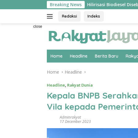
Skip
Berlangsung ‘Pecah’
Breaking News
Hilirisasi Biodiesel Disebut Pakar
to
content
Redaksi
Indeks
close
Home
Headline
Berita Baru
Rakya
Home
Headline
Headline
,
Rakyat Dunia
Kepala BNPB Serahka
Vila kepada Pemerin
Adminrakyat
17 December 2023