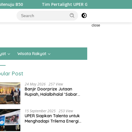
Tim Pertalight UPER Gagas Solusi Hak Pejalan Kaki di K
close
yat
Wisata Rakyat
ular Post
24 May 2026
257 View
Banjir Doorprize Jutaan
Rupiah, Halalbihalal ‘Sabar
Asean’ Alumni SMKN 15 Jakarta
Berlangsung ‘Pecah’
15 September 2025
253 View
UPER Siapkan Talenta untuk
Menghadapi Trilema Energi
dengan Melantik ±1.400
Mahasiswa dan Naikkan