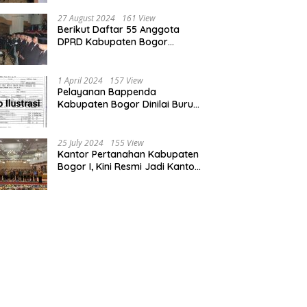
Bogor dan Cianjur
27 August 2024
161 View
Berikut Daftar 55 Anggota
DPRD Kabupaten Bogor
Terpilih Periode 2024-2029
1 April 2024
157 View
Pelayanan Bappenda
Kabupaten Bogor Dinilai Buruk,
Ini Masalahnya
25 July 2024
155 View
Kantor Pertanahan Kabupaten
Bogor I, Kini Resmi Jadi Kantor
Pelayanan Elektronik