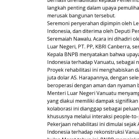
berhasil direhabilitasi kepada Pemerint
langkah penting dalam upaya pemulihan
merusak bangunan tersebut.
Seremoni penyerahan dipimpin oleh Le
Indonesia, dan diterima oleh Deputi P
Seremaiah Nawalu. Acara ini dihadiri 
Luar Negeri, PT. PP, KBRI Canberra, s
Kepala BNPB menyatakan bahwa upaya r
Indonesia terhadap Vanuatu, sebagai 
Proyek rehabilitasi ini menghabiskan d
juta dolar AS. Harapannya, dengan seles
beroperasi dengan aman dan nyaman b
Menteri Luar Negeri Vanuatu menyampa
yang diakui memiliki dampak signifikan
kolaborasi ini dianggap sebagai pelu
khususnya melalui interaksi people-to-
Pekerjaan rehabilitasi ini dimulai sej
Indonesia terhadap rekonstruksi Vanua