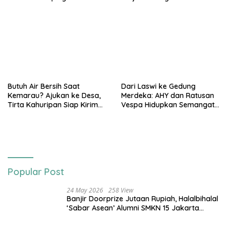
Terdampak Stunting
3T
Butuh Air Bersih Saat
Dari Laswi ke Gedung
Kemarau? Ajukan ke Desa,
Merdeka: AHY dan Ratusan
Tirta Kahuripan Siap Kirim
Vespa Hidupkan Semangat
Tangki
Kemerdekaan
Popular Post
24 May 2026
258 View
Banjir Doorprize Jutaan Rupiah, Halalbihalal
‘Sabar Asean’ Alumni SMKN 15 Jakarta
Berlangsung ‘Pecah’