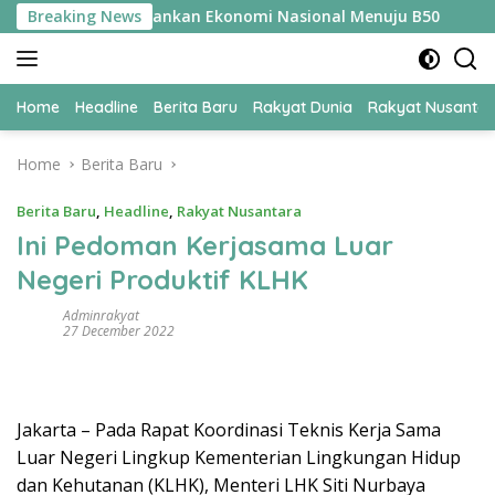
Skip
ER Jadi Kunci Amankan Ekonomi Nasional Menuju B50
Breaking News
Tim
to
content
Home
Headline
Berita Baru
Rakyat Dunia
Rakyat Nusanta
Home
Berita Baru
Berita Baru
,
Headline
,
Rakyat Nusantara
Ini Pedoman Kerjasama Luar
Negeri Produktif KLHK
Adminrakyat
27 December 2022
Jakarta – Pada Rapat Koordinasi Teknis Kerja Sama
Luar Negeri Lingkup Kementerian Lingkungan Hidup
dan Kehutanan (KLHK), Menteri LHK Siti Nurbaya