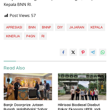
Kepala BNN RI.
Post Views:
57
APRESIASI
BNN
BNNP
DIY
JAJARAN
KEPALA
KINERJA
P4GN
RI
Read Also
Banjir Doorprize Jutaan
Hilirisasi Biodiesel Disebut
Rupiah, Halalbihalal ‘Sabar
Pakar Ekonomi UPER Jadi