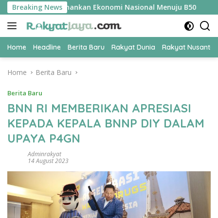
Skip
 Jadi Kunci Amankan Ekonomi Nasional Menuju B50
Breaking News
Tim Pe
to
content
Home
Headline
Berita Baru
Rakyat Dunia
Rakyat Nusanta
Home
Berita Baru
Berita Baru
BNN RI MEMBERIKAN APRESIASI
KEPADA KEPALA BNNP DIY DALAM
UPAYA P4GN
Adminrakyat
14 August 2023