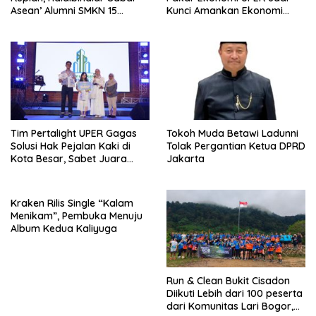
Asean’ Alumni SMKN 15
Kunci Amankan Ekonomi
Jakarta Berlangsung ‘Pecah’
Nasional Menuju B50
Tim Pertalight UPER Gagas
Tokoh Muda Betawi Ladunni
Solusi Hak Pejalan Kaki di
Tolak Pergantian Ketua DPRD
Kota Besar, Sabet Juara
Jakarta
Tiga Besar Nasional
Kraken Rilis Single “Kalam
Menikam”, Pembuka Menuju
Album Kedua Kaliyuga
Run & Clean Bukit Cisadon
Diikuti Lebih dari 100 peserta
dari Komunitas Lari Bogor,