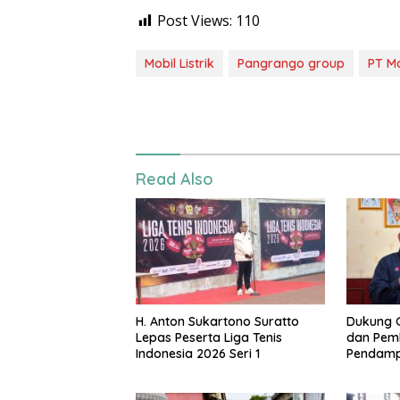
Post Views:
110
Mobil Listrik
Pangrango group
PT Ma
Read Also
H. Anton Sukartono Suratto
Dukung G
Lepas Peserta Liga Tenis
dan Pemk
Indonesia 2026 Seri 1
Pendampi
Terdamp