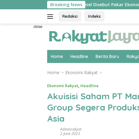
Skip
cah’
Hilirisasi Biodiesel Disebut Pakar Ekonomi UPER J
Breaking News
to
content
Redaksi
Indeks
close
Home
Headline
Berita Baru
Rakya
Home
Ekonomi Rakyat
Ekonomi Rakyat
,
Headline
Akuisisi Saham PT Mar
Group Segera Produksi
Asia
Adminrakyat
2 June 2023