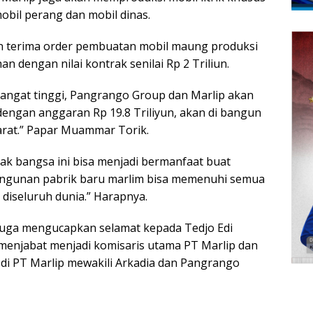
bil perang dan mobil dinas.
 terima order pembuatan mobil maung produksi
n dengan nilai kontrak senilai Rp 2 Triliun.
angat tinggi, Pangrango Group dan Marlip akan
dengan anggaran Rp 19.8 Triliyun, akan di bangun
barat.” Papar Muammar Torik.
k bangsa ini bisa menjadi bermanfaat buat
angunan pabrik baru marlim bisa memenuhi semua
iseluruh dunia.” Harapnya.
juga mengucapkan selamat kepada Tedjo Edi
enjabat menjadi komisaris utama PT Marlip dan
 di PT Marlip mewakili Arkadia dan Pangrango