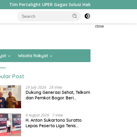
talight UPER Gagas Solusi Hak Pejalan Kaki di Kota Besar, Sabet
close
yat
Wisata Rakyat
ular Post
29 July 2026
28 View
Dukung Generasi Sehat, Telkom
dan Pemkot Bogor Beri
Pendampingan ke Batita
Terdampak Stunting
4 August 2026
7 View
H. Anton Sukartono Suratto
Lepas Peserta Liga Tenis
Indonesia 2026 Seri 1