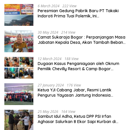
6 March 2024
222 View
Peresmian Gedung Pabrik Baru PT Takaki
Indoroti Prima Tuai Polemik, Ini
Penjelasannya
30 May 2024
214 View
Camat Sukaraja Bogor : Perpanjangan Masa
Jabatan Kepala Desa, Akan Tambah Beban
dan Tanggungjawab yang Besar
12 March 2024
188 View
Dugaan Kasus Penganiayaan oleh Oknum
Pemilik Chevilly Resort & Camp Bogor
kepada Ketiga Karyawannya, Kini Berakhir
Damai
27 January 2024
176 View
Ketua YJI Cabang Jabar, Resmi Lantik
Pengurus Yayasan Jantung Indonesia
Tingkat Kabupaten Bogor
25 May 2026
164 View
Sambut Idul Adha, Ketua DPP PSI Irfan
Aghasar Salurkan 8 Ekor Sapi Kurban di
Kota Bogor dan Cianjur