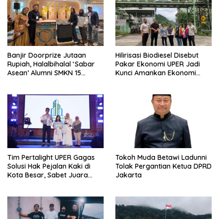
Banjir Doorprize Jutaan
Hilirisasi Biodiesel Disebut
Rupiah, Halalbihalal ‘Sabar
Pakar Ekonomi UPER Jadi
Asean’ Alumni SMKN 15
Kunci Amankan Ekonomi
Jakarta Berlangsung ‘Pecah’
Nasional Menuju B50
Tim Pertalight UPER Gagas
Tokoh Muda Betawi Ladunni
Solusi Hak Pejalan Kaki di
Tolak Pergantian Ketua DPRD
Kota Besar, Sabet Juara
Jakarta
Tiga Besar Nasional