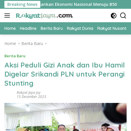
Skip
R Jadi Kunci Amankan Ekonomi Nasional Menuju B50
Breaking News
Tim 
to
content
Home
Headline
Berita Baru
Rakyat Dunia
Rakyat Nusanta
Home
Berita Baru
Berita Baru
Aksi Peduli Gizi Anak dan Ibu Hamil
Digelar Srikandi PLN untuk Perangi
Stunting
Rakyat Jaya Joy
15 December 2023