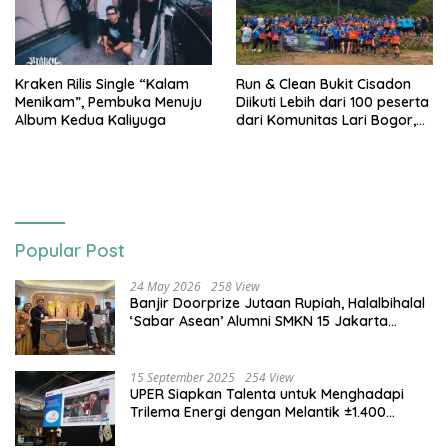
Kraken Rilis Single “Kalam
Run & Clean Bukit Cisadon
Menikam”, Pembuka Menuju
Diikuti Lebih dari 100 peserta
Album Kedua Kaliyuga
dari Komunitas Lari Bogor,
Gelaran Kolaborasi HARRIS
Sentul City Bogor dengan
Bogor Run, dan KORMI
Popular Post
24 May 2026
258 View
Banjir Doorprize Jutaan Rupiah, Halalbihalal
‘Sabar Asean’ Alumni SMKN 15 Jakarta
Berlangsung ‘Pecah’
15 September 2025
254 View
UPER Siapkan Talenta untuk Menghadapi
Trilema Energi dengan Melantik ±1.400
Mahasiswa dan Naikkan Beasiswa 30% di
2025