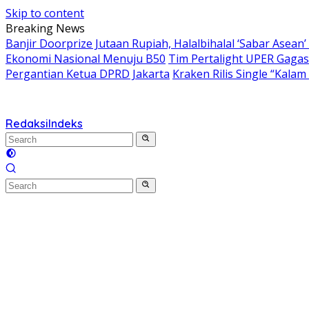
Skip to content
Breaking News
Banjir Doorprize Jutaan Rupiah, Halalbihalal ‘Sabar Asea
Ekonomi Nasional Menuju B50
Tim Pertalight UPER Gagas 
Pergantian Ketua DPRD Jakarta
Kraken Rilis Single “Kal
Redaksi
Indeks