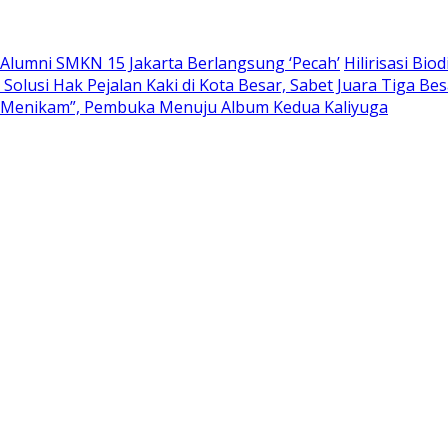
n’ Alumni SMKN 15 Jakarta Berlangsung ‘Pecah’
Hilirisasi Bi
Solusi Hak Pejalan Kaki di Kota Besar, Sabet Juara Tiga Be
am Menikam”, Pembuka Menuju Album Kedua Kaliyuga