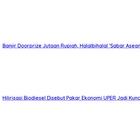
Banjir Doorprize Jutaan Rupiah, Halalbihalal ‘Sabar Ase
Hilirisasi Biodiesel Disebut Pakar Ekonomi UPER Jadi K