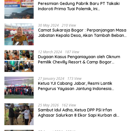
Peresmian Gedung Pabrik Baru PT Takaki
Indoroti Prima Tuai Polemik, Ini
Penjelasannya
30 May 2024
210 View
Camat Sukaraja Bogor : Perpanjangan Masa
Jabatan Kepala Desa, Akan Tambah Beban
dan Tanggungjawab yang Besar
12 March 2024
187 View
Dugaan Kasus Penganiayaan oleh Oknum
Pemilik Chevilly Resort & Camp Bogor
kepada Ketiga Karyawannya, Kini Berakhir
Damai
27 January 2024
173 View
Ketua YJI Cabang Jabar, Resmi Lantik
Pengurus Yayasan Jantung Indonesia
Tingkat Kabupaten Bogor
25 May 2026
162 View
Sambut Idul Adha, Ketua DPP PSI Irfan
Aghasar Salurkan 8 Ekor Sapi Kurban di
Kota Bogor dan Cianjur