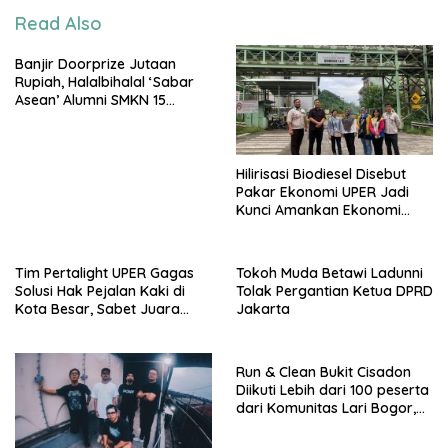
Read Also
Banjir Doorprize Jutaan
Rupiah, Halalbihalal ‘Sabar
Asean’ Alumni SMKN 15
Jakarta Berlangsung ‘Pecah’
Hilirisasi Biodiesel Disebut
Pakar Ekonomi UPER Jadi
Kunci Amankan Ekonomi
Nasional Menuju B50
Tim Pertalight UPER Gagas
Tokoh Muda Betawi Ladunni
Solusi Hak Pejalan Kaki di
Tolak Pergantian Ketua DPRD
Kota Besar, Sabet Juara
Jakarta
Tiga Besar Nasional
Run & Clean Bukit Cisadon
Diikuti Lebih dari 100 peserta
dari Komunitas Lari Bogor,
Gelaran Kolaborasi HARRIS
Sentul City Bogor dengan