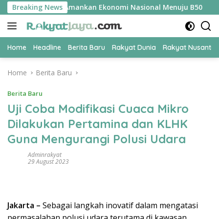
Skip
i UPER Jadi Kunci Amankan Ekonomi Nasional Menuju B50
Breaking News
to
content
Home
Headline
Berita Baru
Rakyat Dunia
Rakyat Nusanta
Home
Berita Baru
Berita Baru
Uji Coba Modifikasi Cuaca Mikro
Dilakukan Pertamina dan KLHK
Guna Mengurangi Polusi Udara
Adminrakyat
29 August 2023
Jakarta –
Sebagai langkah inovatif dalam mengatasi
permasalahan polusi udara terutama di kawasan