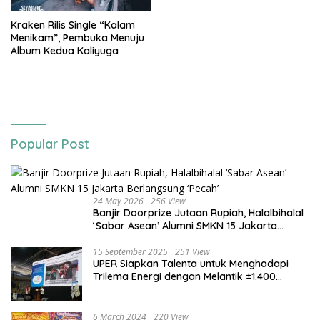
Bogor Run, dan KORMI
Kraken Rilis Single “Kalam
Menikam”, Pembuka Menuju
Album Kedua Kaliyuga
Popular Post
24 May 2026
256 View
Banjir Doorprize Jutaan Rupiah, Halalbihalal
‘Sabar Asean’ Alumni SMKN 15 Jakarta
Berlangsung ‘Pecah’
15 September 2025
251 View
UPER Siapkan Talenta untuk Menghadapi
Trilema Energi dengan Melantik ±1.400
Mahasiswa dan Naikkan Beasiswa 30% di
2025
6 March 2024
220 View