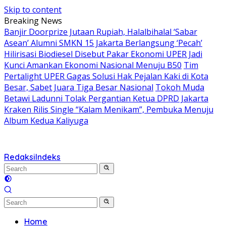
Skip to content
Breaking News
Banjir Doorprize Jutaan Rupiah, Halalbihalal ‘Sabar
Asean’ Alumni SMKN 15 Jakarta Berlangsung ‘Pecah’
Hilirisasi Biodiesel Disebut Pakar Ekonomi UPER Jadi
Kunci Amankan Ekonomi Nasional Menuju B50
Tim
Pertalight UPER Gagas Solusi Hak Pejalan Kaki di Kota
Besar, Sabet Juara Tiga Besar Nasional
Tokoh Muda
Betawi Ladunni Tolak Pergantian Ketua DPRD Jakarta
Kraken Rilis Single “Kalam Menikam”, Pembuka Menuju
Album Kedua Kaliyuga
Redaksi
Indeks
Home