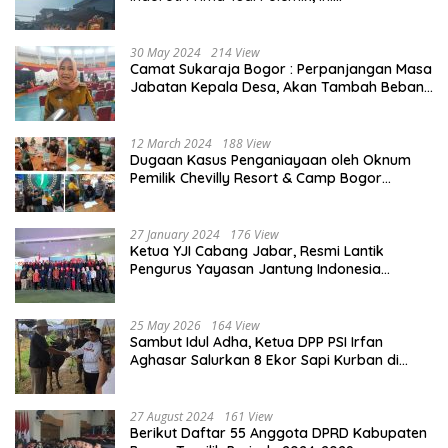
Penjelasannya
30 May 2024
214 View
Camat Sukaraja Bogor : Perpanjangan Masa
Jabatan Kepala Desa, Akan Tambah Beban
dan Tanggungjawab yang Besar
12 March 2024
188 View
Dugaan Kasus Penganiayaan oleh Oknum
Pemilik Chevilly Resort & Camp Bogor
kepada Ketiga Karyawannya, Kini Berakhir
Damai
27 January 2024
176 View
Ketua YJI Cabang Jabar, Resmi Lantik
Pengurus Yayasan Jantung Indonesia
Tingkat Kabupaten Bogor
25 May 2026
164 View
Sambut Idul Adha, Ketua DPP PSI Irfan
Aghasar Salurkan 8 Ekor Sapi Kurban di
Kota Bogor dan Cianjur
27 August 2024
161 View
Berikut Daftar 55 Anggota DPRD Kabupaten