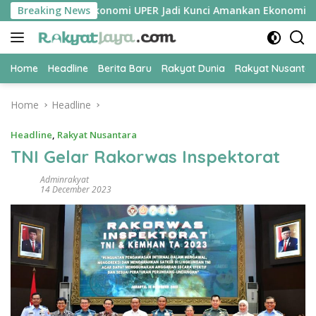
Skip
Disebut Pakar Ekonomi UPER Jadi Kunci Amankan Ekonomi Nasiona
Breaking News
to
content
Home
Headline
Berita Baru
Rakyat Dunia
Rakyat Nusanta
Home
Headline
Headline
,
Rakyat Nusantara
TNI Gelar Rakorwas Inspektorat
Adminrakyat
14 December 2023