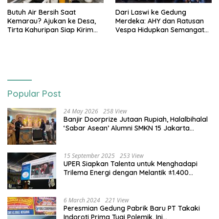
Butuh Air Bersih Saat
Dari Laswi ke Gedung
Kemarau? Ajukan ke Desa,
Merdeka: AHY dan Ratusan
Tirta Kahuripan Siap Kirim
Vespa Hidupkan Semangat
Tangki
Kemerdekaan
Popular Post
24 May 2026
258 View
Banjir Doorprize Jutaan Rupiah, Halalbihalal
‘Sabar Asean’ Alumni SMKN 15 Jakarta
Berlangsung ‘Pecah’
15 September 2025
253 View
UPER Siapkan Talenta untuk Menghadapi
Trilema Energi dengan Melantik ±1.400
Mahasiswa dan Naikkan Beasiswa 30% di
2025
6 March 2024
221 View
Peresmian Gedung Pabrik Baru PT Takaki
Indoroti Prima Tuai Polemik, Ini