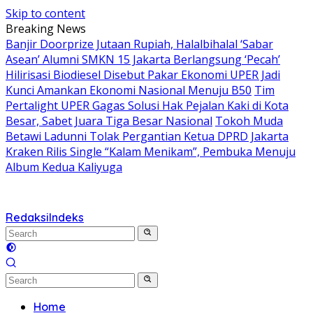
Skip to content
Breaking News
Banjir Doorprize Jutaan Rupiah, Halalbihalal ‘Sabar
Asean’ Alumni SMKN 15 Jakarta Berlangsung ‘Pecah’
Hilirisasi Biodiesel Disebut Pakar Ekonomi UPER Jadi
Kunci Amankan Ekonomi Nasional Menuju B50
Tim
Pertalight UPER Gagas Solusi Hak Pejalan Kaki di Kota
Besar, Sabet Juara Tiga Besar Nasional
Tokoh Muda
Betawi Ladunni Tolak Pergantian Ketua DPRD Jakarta
Kraken Rilis Single “Kalam Menikam”, Pembuka Menuju
Album Kedua Kaliyuga
Redaksi
Indeks
Home