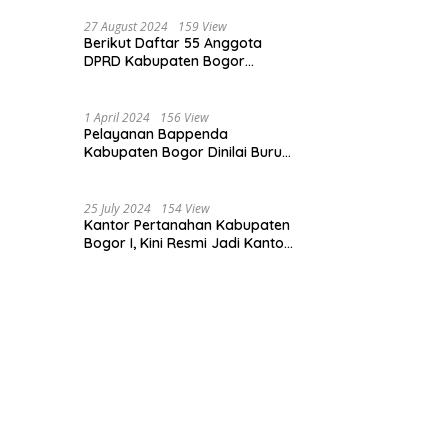
Bogor dan Cianjur
27 August 2024
159 View
Berikut Daftar 55 Anggota
DPRD Kabupaten Bogor
Terpilih Periode 2024-2029
1 April 2024
156 View
Pelayanan Bappenda
Kabupaten Bogor Dinilai Buruk,
Ini Masalahnya
25 July 2024
154 View
Kantor Pertanahan Kabupaten
Bogor I, Kini Resmi Jadi Kantor
Pelayanan Elektronik