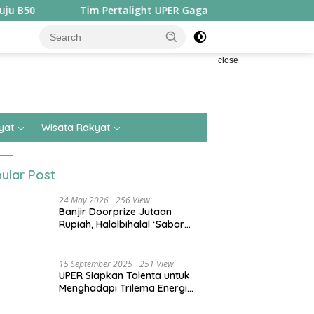
Tim Pertalight UPER Gagas Solusi Hak Pejalan Kaki di Kota
close
yat
Wisata Rakyat
ular Post
24 May 2026
256 View
Banjir Doorprize Jutaan
Rupiah, Halalbihalal ‘Sabar
Asean’ Alumni SMKN 15 Jakarta
Berlangsung ‘Pecah’
15 September 2025
251 View
UPER Siapkan Talenta untuk
Menghadapi Trilema Energi
dengan Melantik ±1.400
Mahasiswa dan Naikkan