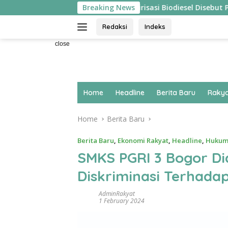
Skip
langsung ‘Pecah’
Breaking News
Hilirisasi Biodiesel Disebut Pakar Ek
to
content
Redaksi
Indeks
close
Home
Headline
Berita Baru
Rakya
Home
Berita Baru
Berita Baru
,
Ekonomi Rakyat
,
Headline
,
Hukum
SMKS PGRI 3 Bogor Di
Diskriminasi Terhadap
AdminRakyat
1 February 2024