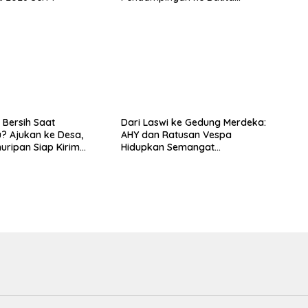
Terdampak Stunting
 Bersih Saat
Dari Laswi ke Gedung Merdeka:
? Ajukan ke Desa,
AHY dan Ratusan Vespa
huripan Siap Kirim
Hidupkan Semangat
Kemerdekaan