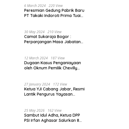
Beasiswa 30% di 2025
6 March 2024
220 View
Peresmian Gedung Pabrik Baru
PT Takaki Indoroti Prima Tuai
Polemik, Ini Penjelasannya
30 May 2024
210 View
Camat Sukaraja Bogor :
Perpanjangan Masa Jabatan
Kepala Desa, Akan Tambah
Beban dan Tanggungjawab
yang Besar
12 March 2024
187 View
Dugaan Kasus Penganiayaan
oleh Oknum Pemilik Chevilly
Resort & Camp Bogor kepada
Ketiga Karyawannya, Kini
Berakhir Damai
27 January 2024
172 View
Ketua YJI Cabang Jabar, Resmi
Lantik Pengurus Yayasan
Jantung Indonesia Tingkat
Kabupaten Bogor
25 May 2026
162 View
Sambut Idul Adha, Ketua DPP
PSI Irfan Aghasar Salurkan 8
Ekor Sapi Kurban di Kota