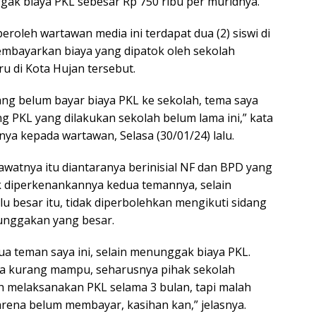
ak biaya PKL sebesar Rp 750 ribu per muridnya.
roleh wartawan media ini terdapat dua (2) siswi di
mbayarkan biaya yang dipatok oleh sekolah
ru di Kota Hujan tersebut.
ang belum bayar biaya PKL ke sekolah, tema saya
ng PKL yang dilakukan sekolah belum lama ini,” kata
a kepada wartawan, Selasa (30/01/24) lalu.
awatnya itu diantaranya berinisial NF dan BPD yang
idak diperkenankannya kedua temannya, selain
lu besar itu, tidak diperbolehkan mengikuti sidang
tunggakan yang besar.
a teman saya ini, selain menunggak biaya PKL.
ya kurang mampu, seharusnya pihak sekolah
h melaksanakan PKL selama 3 bulan, tapi malah
arena belum membayar, kasihan kan,” jelasnya.