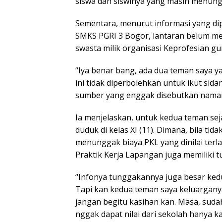
siswa dan siswinya yang masih menungg
Sementara, menurut informasi yang dipe
SMKS PGRI 3 Bogor, lantaran belum me
swasta milik organisasi Keprofesian gu
“Iya benar bang, ada dua teman saya y
ini tidak diperbolehkan untuk ikut sida
sumber yang enggak disebutkan namany
Ia menjelaskan, untuk kedua teman sej
duduk di kelas XI (11). Dimana, bila t
menunggak biaya PKL yang dinilai terla
Praktik Kerja Lapangan juga memiliki 
“Infonya tunggakannya juga besar kedu
Tapi kan kedua teman saya keluargan
jangan begitu kasihan kan. Masa, suda
nggak dapat nilai dari sekolah hanya k