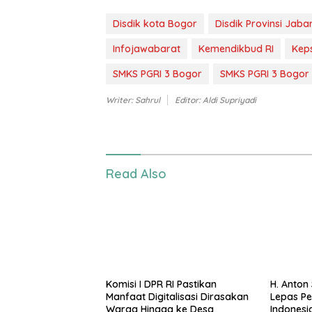
Disdik kota Bogor
Disdik Provinsi Jaba
Infojawabarat
Kemendikbud RI
Kep
SMKS PGRI 3 Bogor
SMKS PGRI 3 Bogor 
Writer: Sahrul
Editor: Aldi Supriyadi
Read Also
Komisi I DPR RI Pastikan
H. Anton
Manfaat Digitalisasi Dirasakan
Lepas Pe
Warga Hingga ke Desa
Indonesia