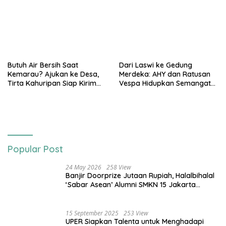
Butuh Air Bersih Saat
Dari Laswi ke Gedung
Kemarau? Ajukan ke Desa,
Merdeka: AHY dan Ratusan
Tirta Kahuripan Siap Kirim
Vespa Hidupkan Semangat
Tangki
Kemerdekaan
Popular Post
24 May 2026
258 View
Banjir Doorprize Jutaan Rupiah, Halalbihalal
‘Sabar Asean’ Alumni SMKN 15 Jakarta
Berlangsung ‘Pecah’
15 September 2025
253 View
UPER Siapkan Talenta untuk Menghadapi