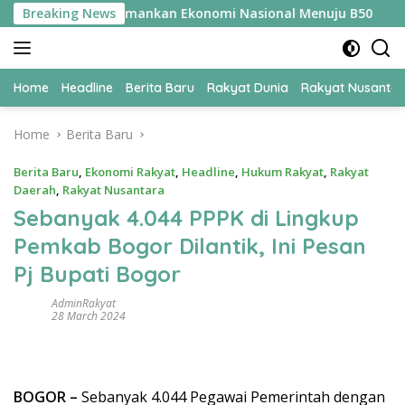
Skip
 UPER Jadi Kunci Amankan Ekonomi Nasional Menuju B50
Breaking News
to
content
Home
Headline
Berita Baru
Rakyat Dunia
Rakyat Nusanta
Home
Berita Baru
Berita Baru
,
Ekonomi Rakyat
,
Headline
,
Hukum Rakyat
,
Rakyat
Daerah
,
Rakyat Nusantara
Sebanyak 4.044 PPPK di Lingkup
Pemkab Bogor Dilantik, Ini Pesan
Pj Bupati Bogor
AdminRakyat
28 March 2024
BOGOR –
Sebanyak 4.044 Pegawai Pemerintah dengan