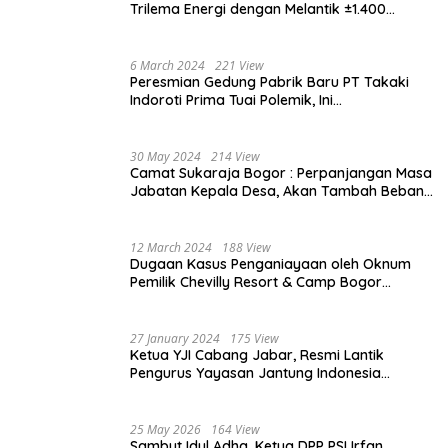
Trilema Energi dengan Melantik ±1.400
Mahasiswa dan Naikkan Beasiswa 30% di
2025
6 March 2024
221 View
Peresmian Gedung Pabrik Baru PT Takaki
Indoroti Prima Tuai Polemik, Ini
Penjelasannya
30 May 2024
214 View
Camat Sukaraja Bogor : Perpanjangan Masa
Jabatan Kepala Desa, Akan Tambah Beban
dan Tanggungjawab yang Besar
12 March 2024
188 View
Dugaan Kasus Penganiayaan oleh Oknum
Pemilik Chevilly Resort & Camp Bogor
kepada Ketiga Karyawannya, Kini Berakhir
Damai
27 January 2024
175 View
Ketua YJI Cabang Jabar, Resmi Lantik
Pengurus Yayasan Jantung Indonesia
Tingkat Kabupaten Bogor
25 May 2026
164 View
Sambut Idul Adha, Ketua DPP PSI Irfan