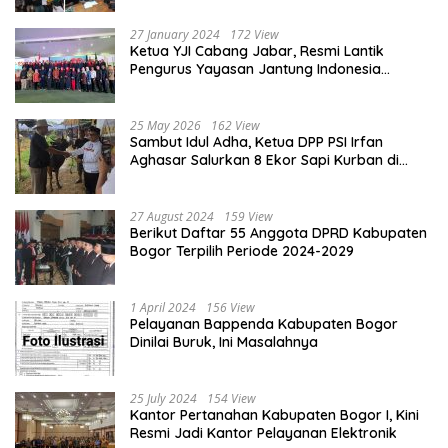
Damai
27 January 2024
172 View
Ketua YJI Cabang Jabar, Resmi Lantik
Pengurus Yayasan Jantung Indonesia
Tingkat Kabupaten Bogor
25 May 2026
162 View
Sambut Idul Adha, Ketua DPP PSI Irfan
Aghasar Salurkan 8 Ekor Sapi Kurban di
Kota Bogor dan Cianjur
27 August 2024
159 View
Berikut Daftar 55 Anggota DPRD Kabupaten
Bogor Terpilih Periode 2024-2029
1 April 2024
156 View
Pelayanan Bappenda Kabupaten Bogor
Dinilai Buruk, Ini Masalahnya
25 July 2024
154 View
Kantor Pertanahan Kabupaten Bogor I, Kini
Resmi Jadi Kantor Pelayanan Elektronik