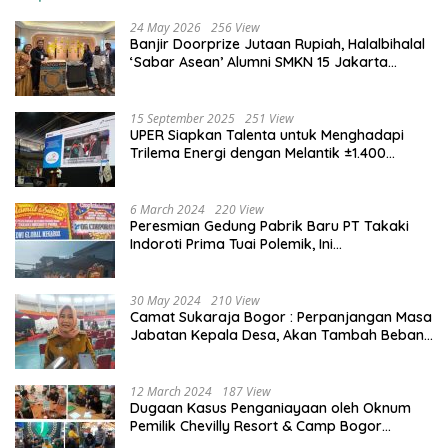
24 May 2026
256 View
Banjir Doorprize Jutaan Rupiah, Halalbihalal
‘Sabar Asean’ Alumni SMKN 15 Jakarta
Berlangsung ‘Pecah’
15 September 2025
251 View
UPER Siapkan Talenta untuk Menghadapi
Trilema Energi dengan Melantik ±1.400
Mahasiswa dan Naikkan Beasiswa 30% di
2025
6 March 2024
220 View
Peresmian Gedung Pabrik Baru PT Takaki
Indoroti Prima Tuai Polemik, Ini
Penjelasannya
30 May 2024
210 View
Camat Sukaraja Bogor : Perpanjangan Masa
Jabatan Kepala Desa, Akan Tambah Beban
dan Tanggungjawab yang Besar
12 March 2024
187 View
Dugaan Kasus Penganiayaan oleh Oknum
Pemilik Chevilly Resort & Camp Bogor
kepada Ketiga Karyawannya, Kini Berakhir