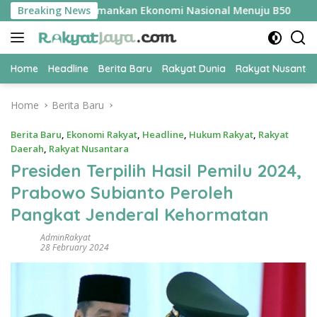
Skip
PER Jadi Kunci Amankan Ekonomi Nasional Menuju B50
Breaking News
Ti
to
content
Home
Headline
Berita Baru
Rakyat Dunia
Rakyat Nusanta
Home
Berita Baru
Berita Baru
,
Ekonomi Rakyat
,
Headline
,
Hukum Rakyat
,
Rakyat
Daerah
,
Rakyat Nusantara
Presiden Terpilih Hasil Pemilu 2024,
Prabowo Subianto Peroleh
Pangkat Jenderal Kehormatan
AdminRakyat
28 February 2024