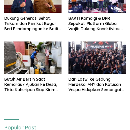
Dukung Generasi Sehat,
BAKTI Komdigi & DPR
Telkom dan Pemkot Bogor
Sepakat: Platform Global
Beri Pendampingan ke Batita
Wajib Dukung Konektivitas
Terdampak Stunting
3T
Butuh Air Bersih Saat
Dari Laswi ke Gedung
Kemarau? Ajukan ke Desa,
Merdeka: AHY dan Ratusan
Tirta Kahuripan Siap Kirim
Vespa Hidupkan Semangat
Tangki
Kemerdekaan
Popular Post