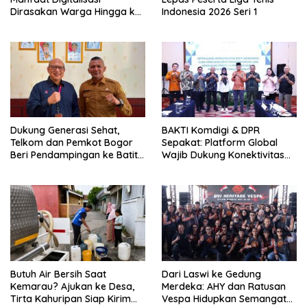
Dirasakan Warga Hingga ke
Indonesia 2026 Seri 1
Desa
Dukung Generasi Sehat,
BAKTI Komdigi & DPR
Telkom dan Pemkot Bogor
Sepakat: Platform Global
Beri Pendampingan ke Batita
Wajib Dukung Konektivitas
Terdampak Stunting
3T
Butuh Air Bersih Saat
Dari Laswi ke Gedung
Kemarau? Ajukan ke Desa,
Merdeka: AHY dan Ratusan
Tirta Kahuripan Siap Kirim
Vespa Hidupkan Semangat