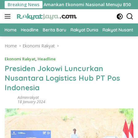
Skip
i UPER Jadi Kunci Amankan Ekonomi Nasional Menuju B50
Breaking News
to
content
Home
Headline
Berita Baru
Rakyat Dunia
Rakyat Nusanta
Home
Ekonomi Rakyat
Ekonomi Rakyat
,
Headline
Presiden Jokowi Luncurkan
Nusantara Logistics Hub PT Pos
Indonesia
Adminrakyat
18 January 2024