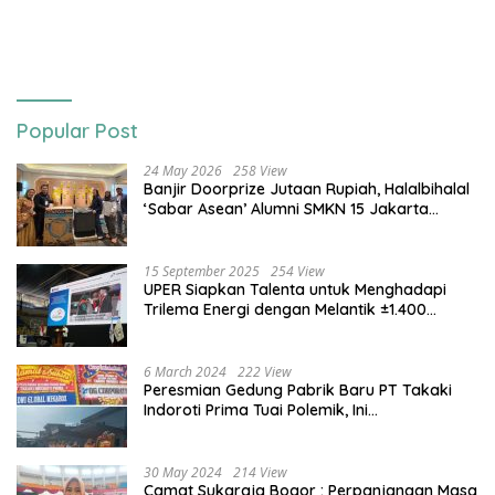
Tangki
Kemerdekaan
Popular Post
24 May 2026
258 View
Banjir Doorprize Jutaan Rupiah, Halalbihalal
‘Sabar Asean’ Alumni SMKN 15 Jakarta
Berlangsung ‘Pecah’
15 September 2025
254 View
UPER Siapkan Talenta untuk Menghadapi
Trilema Energi dengan Melantik ±1.400
Mahasiswa dan Naikkan Beasiswa 30% di
2025
6 March 2024
222 View
Peresmian Gedung Pabrik Baru PT Takaki
Indoroti Prima Tuai Polemik, Ini
Penjelasannya
30 May 2024
214 View
Camat Sukaraja Bogor : Perpanjangan Masa