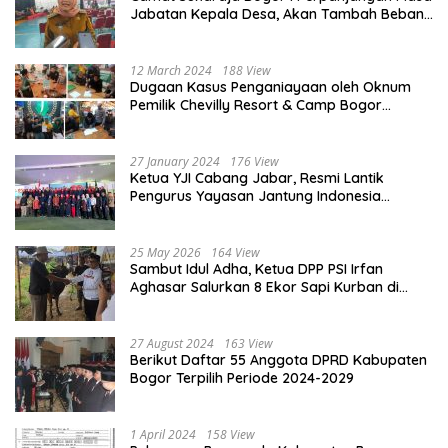
Jabatan Kepala Desa, Akan Tambah Beban
dan Tanggungjawab yang Besar
12 March 2024
188 View
Dugaan Kasus Penganiayaan oleh Oknum
Pemilik Chevilly Resort & Camp Bogor
kepada Ketiga Karyawannya, Kini Berakhir
Damai
27 January 2024
176 View
Ketua YJI Cabang Jabar, Resmi Lantik
Pengurus Yayasan Jantung Indonesia
Tingkat Kabupaten Bogor
25 May 2026
164 View
Sambut Idul Adha, Ketua DPP PSI Irfan
Aghasar Salurkan 8 Ekor Sapi Kurban di
Kota Bogor dan Cianjur
27 August 2024
163 View
Berikut Daftar 55 Anggota DPRD Kabupaten
Bogor Terpilih Periode 2024-2029
1 April 2024
158 View