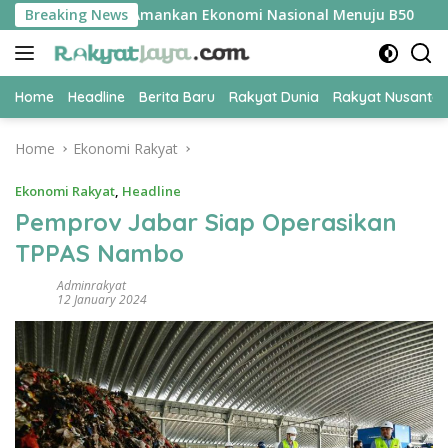
Skip
UPER Jadi Kunci Amankan Ekonomi Nasional Menuju B50
Breaking News
T
to
content
Home
Headline
Berita Baru
Rakyat Dunia
Rakyat Nusanta
Home
Ekonomi Rakyat
Ekonomi Rakyat
,
Headline
Pemprov Jabar Siap Operasikan
TPPAS Nambo
Adminrakyat
12 January 2024