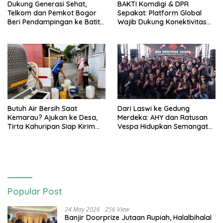
Dukung Generasi Sehat,
BAKTI Komdigi & DPR
Telkom dan Pemkot Bogor
Sepakat: Platform Global
Beri Pendampingan ke Batita
Wajib Dukung Konektivitas
Terdampak Stunting
3T
Butuh Air Bersih Saat
Dari Laswi ke Gedung
Kemarau? Ajukan ke Desa,
Merdeka: AHY dan Ratusan
Tirta Kahuripan Siap Kirim
Vespa Hidupkan Semangat
Tangki
Kemerdekaan
Popular Post
24 May 2026
256 View
Banjir Doorprize Jutaan Rupiah, Halalbihalal