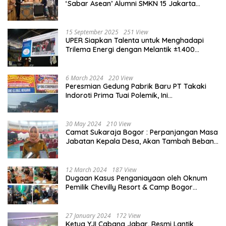
‘Sabar Asean’ Alumni SMKN 15 Jakarta
Berlangsung ‘Pecah’
15 September 2025
251 View
UPER Siapkan Talenta untuk Menghadapi
Trilema Energi dengan Melantik ±1.400
Mahasiswa dan Naikkan Beasiswa 30% di
2025
6 March 2024
220 View
Peresmian Gedung Pabrik Baru PT Takaki
Indoroti Prima Tuai Polemik, Ini
Penjelasannya
30 May 2024
210 View
Camat Sukaraja Bogor : Perpanjangan Masa
Jabatan Kepala Desa, Akan Tambah Beban
dan Tanggungjawab yang Besar
12 March 2024
187 View
Dugaan Kasus Penganiayaan oleh Oknum
Pemilik Chevilly Resort & Camp Bogor
kepada Ketiga Karyawannya, Kini Berakhir
Damai
27 January 2024
172 View
Ketua YJI Cabang Jabar, Resmi Lantik