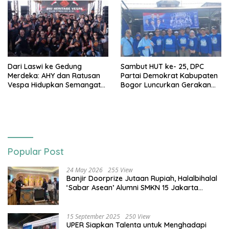
Dari Laswi ke Gedung
Sambut HUT ke- 25, DPC
Merdeka: AHY dan Ratusan
Partai Demokrat Kabupaten
Vespa Hidupkan Semangat
Bogor Luncurkan Gerakan
Kemerdekaan
Langit Biru
Popular Post
24 May 2026
255 View
Banjir Doorprize Jutaan Rupiah, Halalbihalal
‘Sabar Asean’ Alumni SMKN 15 Jakarta
Berlangsung ‘Pecah’
15 September 2025
250 View
UPER Siapkan Talenta untuk Menghadapi