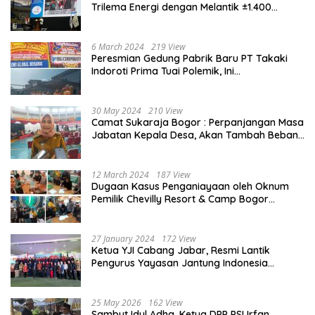
Trilema Energi dengan Melantik ±1.400
Mahasiswa dan Naikkan Beasiswa 30% di
2025
6 March 2024
219 View
Peresmian Gedung Pabrik Baru PT Takaki
Indoroti Prima Tuai Polemik, Ini
Penjelasannya
30 May 2024
210 View
Camat Sukaraja Bogor : Perpanjangan Masa
Jabatan Kepala Desa, Akan Tambah Beban
dan Tanggungjawab yang Besar
12 March 2024
187 View
Dugaan Kasus Penganiayaan oleh Oknum
Pemilik Chevilly Resort & Camp Bogor
kepada Ketiga Karyawannya, Kini Berakhir
Damai
27 January 2024
172 View
Ketua YJI Cabang Jabar, Resmi Lantik
Pengurus Yayasan Jantung Indonesia
Tingkat Kabupaten Bogor
25 May 2026
162 View
Sambut Idul Adha, Ketua DPP PSI Irfan