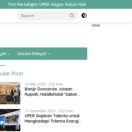
ight UPER Gagas Solusi Hak Pejalan Kaki di Kota Besar, Sabet Ju
close
yat
Wisata Rakyat
ular Post
24 May 2026
258 View
Banjir Doorprize Jutaan
Rupiah, Halalbihalal ‘Sabar
Asean’ Alumni SMKN 15 Jakarta
Berlangsung ‘Pecah’
15 September 2025
253 View
UPER Siapkan Talenta untuk
Menghadapi Trilema Energi
dengan Melantik ±1.400
Mahasiswa dan Naikkan