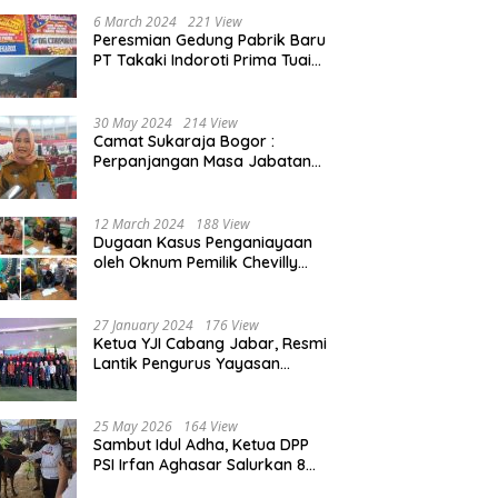
Beasiswa 30% di 2025
6 March 2024
221 View
Peresmian Gedung Pabrik Baru
PT Takaki Indoroti Prima Tuai
Polemik, Ini Penjelasannya
30 May 2024
214 View
Camat Sukaraja Bogor :
Perpanjangan Masa Jabatan
Kepala Desa, Akan Tambah
Beban dan Tanggungjawab
yang Besar
12 March 2024
188 View
Dugaan Kasus Penganiayaan
oleh Oknum Pemilik Chevilly
Resort & Camp Bogor kepada
Ketiga Karyawannya, Kini
Berakhir Damai
27 January 2024
176 View
Ketua YJI Cabang Jabar, Resmi
Lantik Pengurus Yayasan
Jantung Indonesia Tingkat
Kabupaten Bogor
25 May 2026
164 View
Sambut Idul Adha, Ketua DPP
PSI Irfan Aghasar Salurkan 8
Ekor Sapi Kurban di Kota