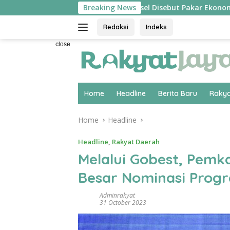
Skip
Hilirisasi Biodiesel Disebut Pakar Ekonomi UPER Jadi
Breaking News
to
content
Redaksi
Indeks
close
Home
Headline
Berita Baru
Rakya
Home
Headline
Headline
,
Rakyat Daerah
Melalui Gobest, Pemk
Besar Nominasi Progr
Adminrakyat
31 October 2023