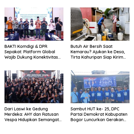
BAKTI Komdigi & DPR
Butuh Air Bersih Saat
Sepakat: Platform Global
Kemarau? Ajukan ke Desa,
Wajib Dukung Konektivitas
Tirta Kahuripan Siap Kirim
3T
Tangki
Dari Laswi ke Gedung
Sambut HUT ke- 25, DPC
Merdeka: AHY dan Ratusan
Partai Demokrat Kabupaten
Vespa Hidupkan Semangat
Bogor Luncurkan Gerakan
Kemerdekaan
Langit Biru