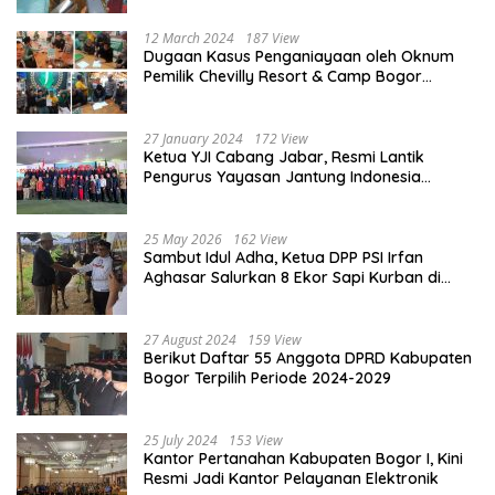
12 March 2024
187 View
Dugaan Kasus Penganiayaan oleh Oknum
Pemilik Chevilly Resort & Camp Bogor
kepada Ketiga Karyawannya, Kini Berakhir
Damai
27 January 2024
172 View
Ketua YJI Cabang Jabar, Resmi Lantik
Pengurus Yayasan Jantung Indonesia
Tingkat Kabupaten Bogor
25 May 2026
162 View
Sambut Idul Adha, Ketua DPP PSI Irfan
Aghasar Salurkan 8 Ekor Sapi Kurban di
Kota Bogor dan Cianjur
27 August 2024
159 View
Berikut Daftar 55 Anggota DPRD Kabupaten
Bogor Terpilih Periode 2024-2029
25 July 2024
153 View
Kantor Pertanahan Kabupaten Bogor I, Kini
Resmi Jadi Kantor Pelayanan Elektronik