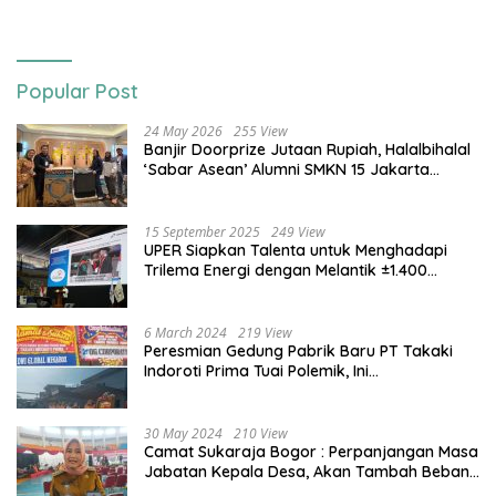
Popular Post
24 May 2026
255 View
Banjir Doorprize Jutaan Rupiah, Halalbihalal
‘Sabar Asean’ Alumni SMKN 15 Jakarta
Berlangsung ‘Pecah’
15 September 2025
249 View
UPER Siapkan Talenta untuk Menghadapi
Trilema Energi dengan Melantik ±1.400
Mahasiswa dan Naikkan Beasiswa 30% di
2025
6 March 2024
219 View
Peresmian Gedung Pabrik Baru PT Takaki
Indoroti Prima Tuai Polemik, Ini
Penjelasannya
30 May 2024
210 View
Camat Sukaraja Bogor : Perpanjangan Masa
Jabatan Kepala Desa, Akan Tambah Beban
dan Tanggungjawab yang Besar