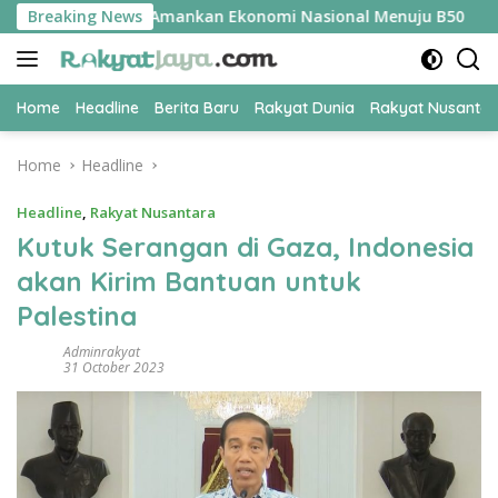
Skip
 UPER Jadi Kunci Amankan Ekonomi Nasional Menuju B50
Breaking News
T
to
content
Home
Headline
Berita Baru
Rakyat Dunia
Rakyat Nusanta
Home
Headline
Headline
,
Rakyat Nusantara
Kutuk Serangan di Gaza, Indonesia
akan Kirim Bantuan untuk
Palestina
Adminrakyat
31 October 2023