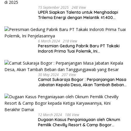
15 September 2025
248 View
UPER Siapkan Talenta untuk Menghadapi
Trilema Energi dengan Melantik ±1.400
Mahasiswa dan Naikkan Beasiswa 30% di
2025
6 March 2024
218 View
Peresmian Gedung Pabrik Baru PT Takaki
Indoroti Prima Tuai Polemik, Ini
Penjelasannya
30 May 2024
207 View
Camat Sukaraja Bogor : Perpanjangan Masa
Jabatan Kepala Desa, Akan Tambah Beban
dan Tanggungjawab yang Besar
12 March 2024
186 View
Dugaan Kasus Penganiayaan oleh Oknum
Pemilik Chevilly Resort & Camp Bogor
kepada Ketiga Karyawannya, Kini Berakhir