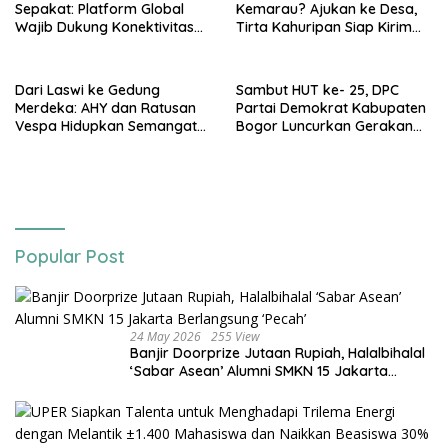
Sepakat: Platform Global
Kemarau? Ajukan ke Desa,
Wajib Dukung Konektivitas
Tirta Kahuripan Siap Kirim
3T
Tangki
Dari Laswi ke Gedung
Sambut HUT ke- 25, DPC
Merdeka: AHY dan Ratusan
Partai Demokrat Kabupaten
Vespa Hidupkan Semangat
Bogor Luncurkan Gerakan
Kemerdekaan
Langit Biru
Popular Post
24 May 2026
255 View
Banjir Doorprize Jutaan Rupiah, Halalbihalal
‘Sabar Asean’ Alumni SMKN 15 Jakarta
Berlangsung ‘Pecah’