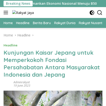
Skip
UPER Jadi Kunci Amankan Ekonomi Nasional Menuju B50
Breaking News
T
to
content
Home
Headline
Berita Baru
Rakyat Dunia
Rakyat Nusanta
Home
Headline
Headline
Kunjungan Kaisar Jepang untuk
Memperkokoh Fondasi
Persahabatan Antara Masyarakat
Indonesia dan Jepang
Adminrakyat
19 June 2023