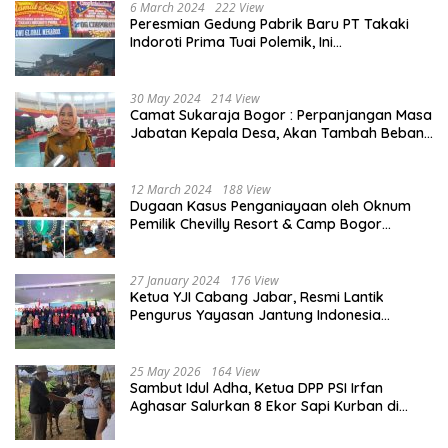
6 March 2024
222 View
Peresmian Gedung Pabrik Baru PT Takaki
Indoroti Prima Tuai Polemik, Ini
Penjelasannya
30 May 2024
214 View
Camat Sukaraja Bogor : Perpanjangan Masa
Jabatan Kepala Desa, Akan Tambah Beban
dan Tanggungjawab yang Besar
12 March 2024
188 View
Dugaan Kasus Penganiayaan oleh Oknum
Pemilik Chevilly Resort & Camp Bogor
kepada Ketiga Karyawannya, Kini Berakhir
Damai
27 January 2024
176 View
Ketua YJI Cabang Jabar, Resmi Lantik
Pengurus Yayasan Jantung Indonesia
Tingkat Kabupaten Bogor
25 May 2026
164 View
Sambut Idul Adha, Ketua DPP PSI Irfan
Aghasar Salurkan 8 Ekor Sapi Kurban di
Kota Bogor dan Cianjur