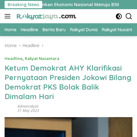
Skip
adi Kunci Amankan Ekonomi Nasional Menuju B50
Breaking News
Tim Per
to
content
Home
Headline
Berita Baru
Rakyat Dunia
Rakyat Nusanta
Home
Headline
Headline
,
Rakyat Nusantara
Ketum Demokrat AHY Klarifikasi
Pernyataan Presiden Jokowi Bilang
Demokrat PKS Bolak Balik
Dimalam Hari
Adminrakyat
31 May 2023