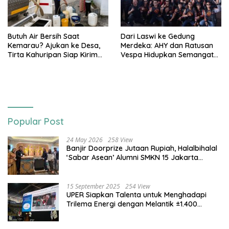
Butuh Air Bersih Saat
Dari Laswi ke Gedung
Kemarau? Ajukan ke Desa,
Merdeka: AHY dan Ratusan
Tirta Kahuripan Siap Kirim
Vespa Hidupkan Semangat
Tangki
Kemerdekaan
Popular Post
24 May 2026
258 View
Banjir Doorprize Jutaan Rupiah, Halalbihalal
‘Sabar Asean’ Alumni SMKN 15 Jakarta
Berlangsung ‘Pecah’
15 September 2025
254 View
UPER Siapkan Talenta untuk Menghadapi
Trilema Energi dengan Melantik ±1.400
Mahasiswa dan Naikkan Beasiswa 30% di
2025