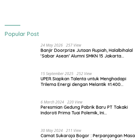
Popular Post
24 May 2026
257 View
Banjir Doorprize Jutaan Rupiah, Halalbihalal
‘Sabar Asean’ Alumni SMKN 15 Jakarta
Berlangsung ‘Pecah’
15 September 2025
252 View
UPER Siapkan Talenta untuk Menghadapi
Trilema Energi dengan Melantik ±1.400
Mahasiswa dan Naikkan Beasiswa 30% di
2025
6 March 2024
220 View
Peresmian Gedung Pabrik Baru PT Takaki
Indoroti Prima Tuai Polemik, Ini
Penjelasannya
30 May 2024
211 View
Camat Sukaraja Bogor : Perpanjangan Masa