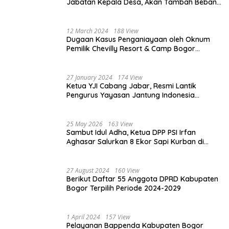
Jabatan Kepala Desa, Akan Tambah Beban
dan Tanggungjawab yang Besar
12 March 2024
188 View
Dugaan Kasus Penganiayaan oleh Oknum
Pemilik Chevilly Resort & Camp Bogor
kepada Ketiga Karyawannya, Kini Berakhir
Damai
27 January 2024
174 View
Ketua YJI Cabang Jabar, Resmi Lantik
Pengurus Yayasan Jantung Indonesia
Tingkat Kabupaten Bogor
25 May 2026
163 View
Sambut Idul Adha, Ketua DPP PSI Irfan
Aghasar Salurkan 8 Ekor Sapi Kurban di
Kota Bogor dan Cianjur
27 August 2024
160 View
Berikut Daftar 55 Anggota DPRD Kabupaten
Bogor Terpilih Periode 2024-2029
1 April 2024
157 View
Pelayanan Bappenda Kabupaten Bogor