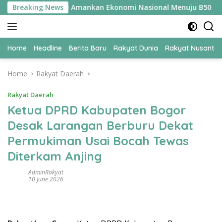
Skip
omi UPER Jadi Kunci Amankan Ekonomi Nasional Menuju B50
Breaking News
to
content
Home
Headline
Berita Baru
Rakyat Dunia
Rakyat Nusanta
Home
Rakyat Daerah
Rakyat Daerah
Ketua DPRD Kabupaten Bogor
Desak Larangan Berburu Dekat
Permukiman Usai Bocah Tewas
Diterkam Anjing
AdminRakyat
10 June 2026