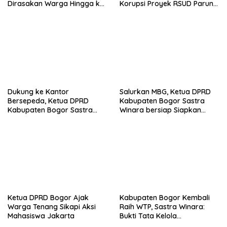
Dirasakan Warga Hingga ke
Korupsi Proyek RSUD Parung,
Desa
Kerugian Negara Rp9,1 Miliar
Dukung ke Kantor
Salurkan MBG, Ketua DPRD
Bersepeda, Ketua DPRD
Kabupaten Bogor Sastra
Kabupaten Bogor Sastra
Winara bersiap Siapkan
Winara Minta ASN Hemat
Generasi Emas 2045
BBM
Ketua DPRD Bogor Ajak
Kabupaten Bogor Kembali
Warga Tenang Sikapi Aksi
Raih WTP, Sastra Winara:
Mahasiswa Jakarta
Bukti Tata Kelola
Pemerintahan Makin Baik