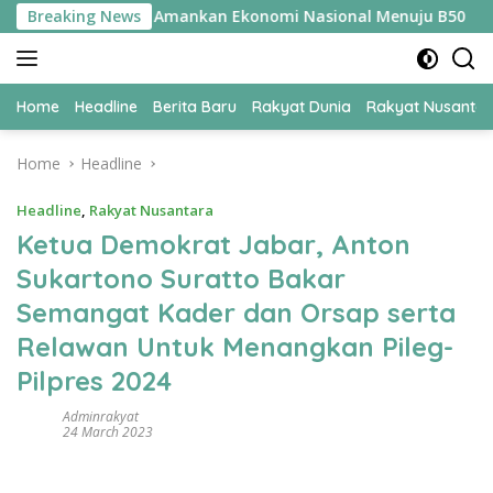
Skip
mi UPER Jadi Kunci Amankan Ekonomi Nasional Menuju B50
Breaking News
to
content
Home
Headline
Berita Baru
Rakyat Dunia
Rakyat Nusanta
Home
Headline
Headline
,
Rakyat Nusantara
Ketua Demokrat Jabar, Anton
Sukartono Suratto Bakar
Semangat Kader dan Orsap serta
Relawan Untuk Menangkan Pileg-
Pilpres 2024
Adminrakyat
24 March 2023