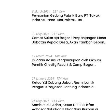
Mahasiswa dan Naikkan Beasiswa 30% di
2025
6 March 2024
221 View
Peresmian Gedung Pabrik Baru PT Takaki
Indoroti Prima Tuai Polemik, Ini
Penjelasannya
30 May 2024
211 View
Camat Sukaraja Bogor : Perpanjangan Masa
Jabatan Kepala Desa, Akan Tambah Beban
dan Tanggungjawab yang Besar
12 March 2024
188 View
Dugaan Kasus Penganiayaan oleh Oknum
Pemilik Chevilly Resort & Camp Bogor
kepada Ketiga Karyawannya, Kini Berakhir
Damai
27 January 2024
174 View
Ketua YJI Cabang Jabar, Resmi Lantik
Pengurus Yayasan Jantung Indonesia
Tingkat Kabupaten Bogor
25 May 2026
163 View
Sambut Idul Adha, Ketua DPP PSI Irfan
Aghasar Salurkan 8 Ekor Sapi Kurban di