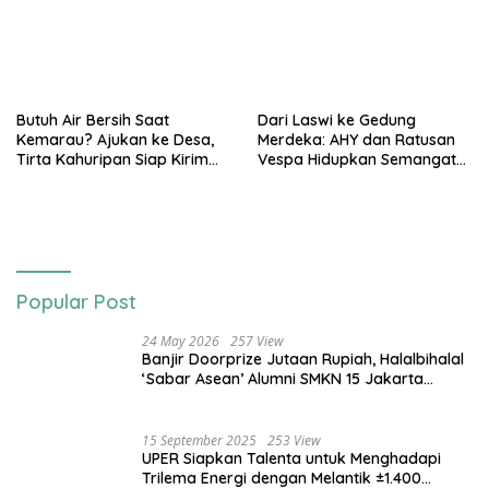
Butuh Air Bersih Saat
Dari Laswi ke Gedung
Kemarau? Ajukan ke Desa,
Merdeka: AHY dan Ratusan
Tirta Kahuripan Siap Kirim
Vespa Hidupkan Semangat
Tangki
Kemerdekaan
Popular Post
24 May 2026
257 View
Banjir Doorprize Jutaan Rupiah, Halalbihalal
‘Sabar Asean’ Alumni SMKN 15 Jakarta
Berlangsung ‘Pecah’
15 September 2025
253 View
UPER Siapkan Talenta untuk Menghadapi
Trilema Energi dengan Melantik ±1.400