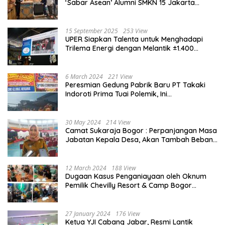
‘Sabar Asean’ Alumni SMKN 15 Jakarta
Berlangsung ‘Pecah’
15 September 2025
253 View
UPER Siapkan Talenta untuk Menghadapi
Trilema Energi dengan Melantik ±1.400
Mahasiswa dan Naikkan Beasiswa 30% di
2025
6 March 2024
221 View
Peresmian Gedung Pabrik Baru PT Takaki
Indoroti Prima Tuai Polemik, Ini
Penjelasannya
30 May 2024
214 View
Camat Sukaraja Bogor : Perpanjangan Masa
Jabatan Kepala Desa, Akan Tambah Beban
dan Tanggungjawab yang Besar
12 March 2024
188 View
Dugaan Kasus Penganiayaan oleh Oknum
Pemilik Chevilly Resort & Camp Bogor
kepada Ketiga Karyawannya, Kini Berakhir
Damai
27 January 2024
176 View
Ketua YJI Cabang Jabar, Resmi Lantik