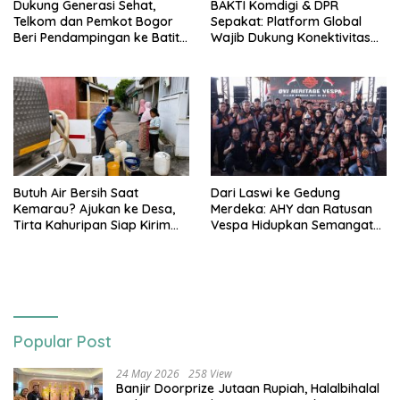
Dukung Generasi Sehat,
BAKTI Komdigi & DPR
Telkom dan Pemkot Bogor
Sepakat: Platform Global
Beri Pendampingan ke Batita
Wajib Dukung Konektivitas
Terdampak Stunting
3T
Butuh Air Bersih Saat
Dari Laswi ke Gedung
Kemarau? Ajukan ke Desa,
Merdeka: AHY dan Ratusan
Tirta Kahuripan Siap Kirim
Vespa Hidupkan Semangat
Tangki
Kemerdekaan
Popular Post
24 May 2026
258 View
Banjir Doorprize Jutaan Rupiah, Halalbihalal