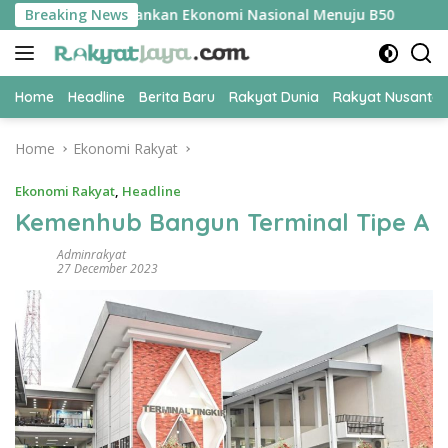
Skip
 Jadi Kunci Amankan Ekonomi Nasional Menuju B50
Breaking News
Tim P
to
content
Home
Headline
Berita Baru
Rakyat Dunia
Rakyat Nusanta
Home
Ekonomi Rakyat
Ekonomi Rakyat
,
Headline
Kemenhub Bangun Terminal Tipe A
Adminrakyat
27 December 2023