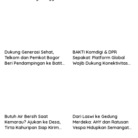
Desa
Dukung Generasi Sehat,
BAKTI Komdigi & DPR
Telkom dan Pemkot Bogor
Sepakat: Platform Global
Beri Pendampingan ke Batita
Wajib Dukung Konektivitas
Terdampak Stunting
3T
Butuh Air Bersih Saat
Dari Laswi ke Gedung
Kemarau? Ajukan ke Desa,
Merdeka: AHY dan Ratusan
Tirta Kahuripan Siap Kirim
Vespa Hidupkan Semangat
Tangki
Kemerdekaan