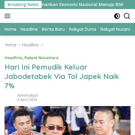
Skip
UPER Jadi Kunci Amankan Ekonomi Nasional Menuju B50
Breaking News
T
to
content
Home
Headline
Berita Baru
Rakyat Dunia
Rakyat Nusanta
Home
Headline
Headline
,
Rakyat Nusantara
Hari Ini Pemudik Keluar
Jabodetabek Via Tol Japek Naik
7%
Adminrakyat
4 April 2024