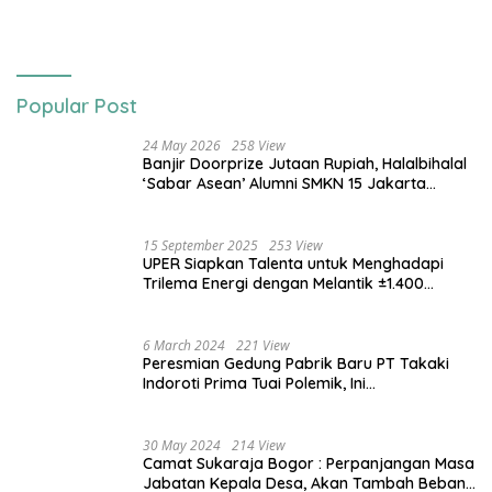
Popular Post
24 May 2026
258 View
Banjir Doorprize Jutaan Rupiah, Halalbihalal
‘Sabar Asean’ Alumni SMKN 15 Jakarta
Berlangsung ‘Pecah’
15 September 2025
253 View
UPER Siapkan Talenta untuk Menghadapi
Trilema Energi dengan Melantik ±1.400
Mahasiswa dan Naikkan Beasiswa 30% di
2025
6 March 2024
221 View
Peresmian Gedung Pabrik Baru PT Takaki
Indoroti Prima Tuai Polemik, Ini
Penjelasannya
30 May 2024
214 View
Camat Sukaraja Bogor : Perpanjangan Masa
Jabatan Kepala Desa, Akan Tambah Beban