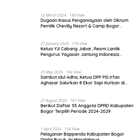
dan Tanggungjawab yang Besar
12 March 2024
188 View
Dugaan Kasus Penganiayaan oleh Oknum
Pemilik Chevilly Resort & Camp Bogor
kepada Ketiga Karyawannya, Kini Berakhir
Damai
27 January 2024
176 View
Ketua YJI Cabang Jabar, Resmi Lantik
Pengurus Yayasan Jantung Indonesia
Tingkat Kabupaten Bogor
25 May 2026
164 View
Sambut Idul Adha, Ketua DPP PSI Irfan
Aghasar Salurkan 8 Ekor Sapi Kurban di
Kota Bogor dan Cianjur
27 August 2024
161 View
Berikut Daftar 55 Anggota DPRD Kabupaten
Bogor Terpilih Periode 2024-2029
1 April 2024
158 View
Pelayanan Bappenda Kabupaten Bogor
Dinilai Buruk, Ini Masalahnya