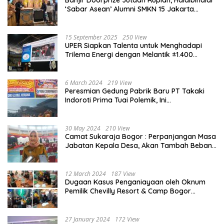
Banjir Doorprize Jutaan Rupiah, Halalbihalal
‘Sabar Asean’ Alumni SMKN 15 Jakarta
Berlangsung ‘Pecah’
15 September 2025
250 View
UPER Siapkan Talenta untuk Menghadapi
Trilema Energi dengan Melantik ±1.400
Mahasiswa dan Naikkan Beasiswa 30% di
2025
6 March 2024
219 View
Peresmian Gedung Pabrik Baru PT Takaki
Indoroti Prima Tuai Polemik, Ini
Penjelasannya
30 May 2024
210 View
Camat Sukaraja Bogor : Perpanjangan Masa
Jabatan Kepala Desa, Akan Tambah Beban
dan Tanggungjawab yang Besar
12 March 2024
187 View
Dugaan Kasus Penganiayaan oleh Oknum
Pemilik Chevilly Resort & Camp Bogor
kepada Ketiga Karyawannya, Kini Berakhir
Damai
27 January 2024
172 View