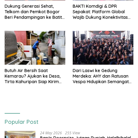
Dukung Generasi Sehat,
BAKTI Komdigi & DPR
Telkom dan Pemkot Bogor
Sepakat: Platform Global
Beri Pendampingan ke Batita
Wajib Dukung Konektivitas
Terdampak Stunting
3T
Butuh Air Bersih Saat
Dari Laswi ke Gedung
Kemarau? Ajukan ke Desa,
Merdeka: AHY dan Ratusan
Tirta Kahuripan Siap Kirim
Vespa Hidupkan Semangat
Tangki
Kemerdekaan
Popular Post
24 May 2026
255 View