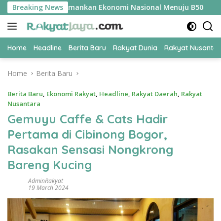
Skip
PER Jadi Kunci Amankan Ekonomi Nasional Menuju B50
Breaking News
Tim
to
content
Home
Headline
Berita Baru
Rakyat Dunia
Rakyat Nusanta
Home
Berita Baru
Berita Baru
,
Ekonomi Rakyat
,
Headline
,
Rakyat Daerah
,
Rakyat
Nusantara
Gemuyu Caffe & Cats Hadir
Pertama di Cibinong Bogor,
Rasakan Sensasi Nongkrong
Bareng Kucing
AdminRakyat
19 March 2024