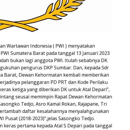
n Wartawan Indonesia ( PWI ) menyatakan
a PWI Sumatera Barat pada tanggal 13 Januari 2023
udah bukan lagi anggota PWI. Itulah sebabnya DK
ngukuhan pengurus DKP Sumbar. Dan, kepada Sdr
era Barat, Dewan Kehormatan kembali memberikan
erjadinya pelanggaran PD PRT dan Kode Perilaku
eras ketiga yang diberikan DK untuk Atal Depari”,
Bintang seusai memimpin Rapat Dewan Kehormatan
s Sasongko Tedjo, Asro Kamal Rokan, Rajapane, Tri
Bertambah daftar kesalahannya menyalahgunakan
Pusat (2018-2023)”,jelas Sasongko Tedjo.
keras pertama kepada Atal S Depari pada tanggal