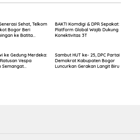
enerasi Sehat, Telkom
BAKTI Komdigi & DPR Sepakat:
ot Bogor Beri
Platform Global Wajib Dukung
ngan ke Batita
Konektivitas 3T
ak Stunting
wi ke Gedung Merdeka:
Sambut HUT ke- 25, DPC Partai
 Ratusan Vespa
Demokrat Kabupaten Bogor
n Semangat
Luncurkan Gerakan Langit Biru
ekaan