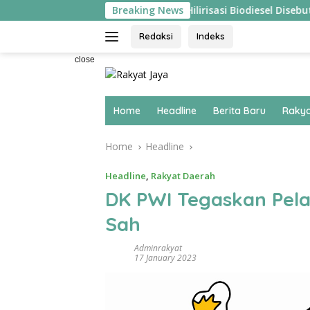
Skip
rlangsung ‘Pecah’
Breaking News
Hilirisasi Biodiesel Disebut Pakar 
to
content
Redaksi
Indeks
close
Home
Headline
Berita Baru
Rakya
Home
Headline
Headline
,
Rakyat Daerah
DK PWI Tegaskan Pela
Sah
Adminrakyat
17 January 2023