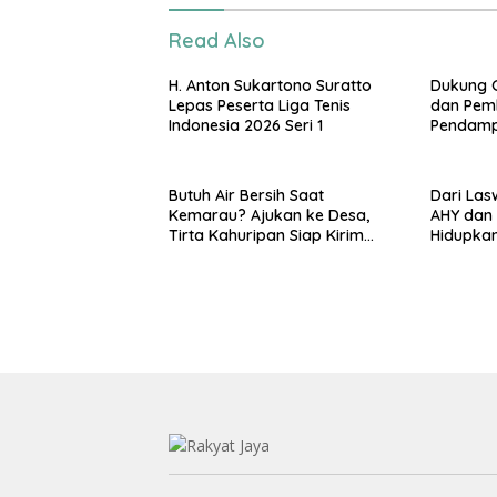
Read Also
H. Anton Sukartono Suratto
Dukung G
Lepas Peserta Liga Tenis
dan Pemk
Indonesia 2026 Seri 1
Pendampi
Terdamp
Butuh Air Bersih Saat
Dari Las
Kemarau? Ajukan ke Desa,
AHY dan
Tirta Kahuripan Siap Kirim
Hidupka
Tangki
Kemerd