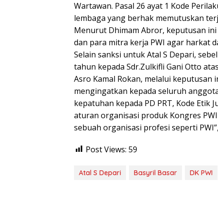
Wartawan. Pasal 26 ayat 1 Kode Peril
lembaga yang berhak memutuskan terj
Menurut Dhimam Abror, keputusan ini 
dan para mitra kerja PWI agar harkat da
Selain sanksi untuk Atal S Depari, se
tahun kepada Sdr.Zulkifli Gani Otto a
Asro Kamal Rokan, melalui keputusan 
mengingatkan kepada seluruh anggota
kepatuhan kepada PD PRT, Kode Etik Ju
aturan organisasi produk Kongres PWI
sebuah organisasi profesi seperti PWI”, 
Post Views:
59
Atal S Depari
Basyril Basar
DK PWI