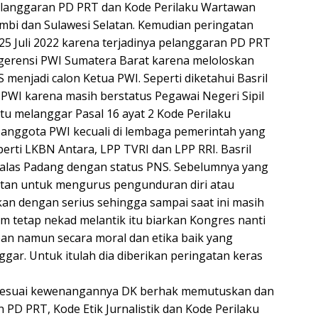
elanggaran PD PRT dan Kode Perilaku Wartawan
ambi dan Sulawesi Selatan. Kemudian peringatan
25 Juli 2022 karena terjadinya pelanggaran PD PRT
gerensi PWI Sumatera Barat karena meloloskan
 menjadi calon Ketua PWI. Seperti diketahui Basril
PWI karena masih berstatus Pegawai Negeri Sipil
itu melanggar Pasal 16 ayat 2 Kode Perilaku
anggota PWI kecuali di lembaga pemerintah yang
perti LKBN Antara, LPP TVRI dan LPP RRI. Basril
ndalas Padang dengan status PNS. Sebelumnya yang
atan untuk mengurus pengunduran diri atau
ukan dengan serius sehingga sampai saat ini masih
m tetap nekad melantik itu biarkan Kongres nanti
n namun secara moral dan etika baik yang
gar. Untuk itulah dia diberikan peringatan keras
 sesuai kewenangannya DK berhak memutuskan dan
PD PRT, Kode Etik Jurnalistik dan Kode Perilaku