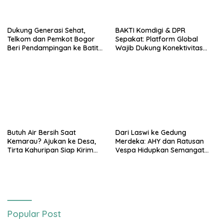
Dukung Generasi Sehat,
BAKTI Komdigi & DPR
Telkom dan Pemkot Bogor
Sepakat: Platform Global
Beri Pendampingan ke Batita
Wajib Dukung Konektivitas
Terdampak Stunting
3T
Butuh Air Bersih Saat
Dari Laswi ke Gedung
Kemarau? Ajukan ke Desa,
Merdeka: AHY dan Ratusan
Tirta Kahuripan Siap Kirim
Vespa Hidupkan Semangat
Tangki
Kemerdekaan
Popular Post