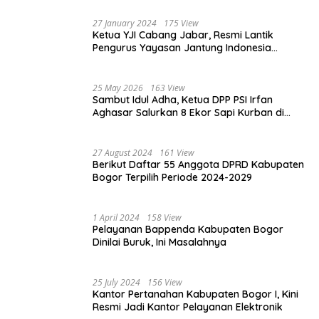
Damai
27 January 2024
175 View
Ketua YJI Cabang Jabar, Resmi Lantik
Pengurus Yayasan Jantung Indonesia
Tingkat Kabupaten Bogor
25 May 2026
163 View
Sambut Idul Adha, Ketua DPP PSI Irfan
Aghasar Salurkan 8 Ekor Sapi Kurban di
Kota Bogor dan Cianjur
27 August 2024
161 View
Berikut Daftar 55 Anggota DPRD Kabupaten
Bogor Terpilih Periode 2024-2029
1 April 2024
158 View
Pelayanan Bappenda Kabupaten Bogor
Dinilai Buruk, Ini Masalahnya
25 July 2024
156 View
Kantor Pertanahan Kabupaten Bogor I, Kini
Resmi Jadi Kantor Pelayanan Elektronik