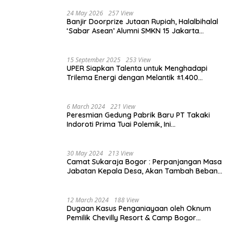
24 May 2026
257 View
Banjir Doorprize Jutaan Rupiah, Halalbihalal
‘Sabar Asean’ Alumni SMKN 15 Jakarta
Berlangsung ‘Pecah’
15 September 2025
253 View
UPER Siapkan Talenta untuk Menghadapi
Trilema Energi dengan Melantik ±1.400
Mahasiswa dan Naikkan Beasiswa 30% di
2025
6 March 2024
221 View
Peresmian Gedung Pabrik Baru PT Takaki
Indoroti Prima Tuai Polemik, Ini
Penjelasannya
30 May 2024
213 View
Camat Sukaraja Bogor : Perpanjangan Masa
Jabatan Kepala Desa, Akan Tambah Beban
dan Tanggungjawab yang Besar
12 March 2024
188 View
Dugaan Kasus Penganiayaan oleh Oknum
Pemilik Chevilly Resort & Camp Bogor
kepada Ketiga Karyawannya, Kini Berakhir