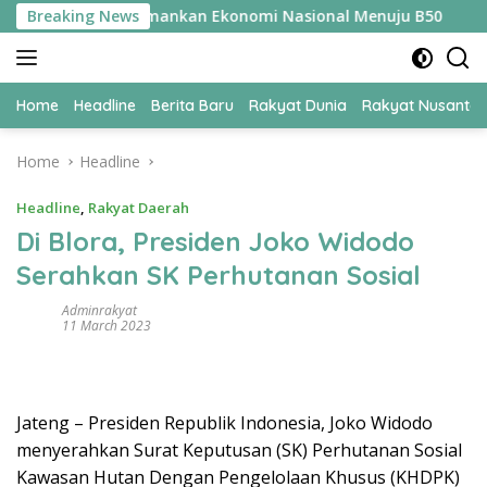
Skip
UPER Jadi Kunci Amankan Ekonomi Nasional Menuju B50
Breaking News
T
to
content
Home
Headline
Berita Baru
Rakyat Dunia
Rakyat Nusanta
Home
Headline
Headline
,
Rakyat Daerah
Di Blora, Presiden Joko Widodo
Serahkan SK Perhutanan Sosial
Adminrakyat
11 March 2023
Jateng – Presiden Republik Indonesia, Joko Widodo
menyerahkan Surat Keputusan (SK) Perhutanan Sosial
Kawasan Hutan Dengan Pengelolaan Khusus (KHDPK)