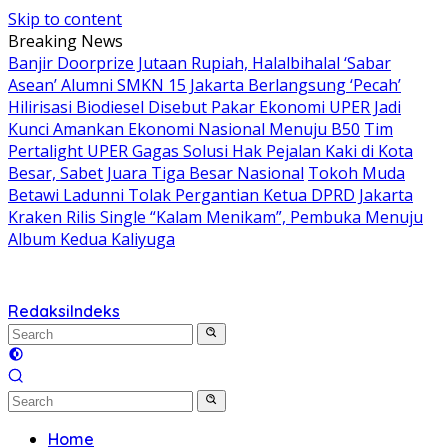
Skip to content
Breaking News
Banjir Doorprize Jutaan Rupiah, Halalbihalal ‘Sabar
Asean’ Alumni SMKN 15 Jakarta Berlangsung ‘Pecah’
Hilirisasi Biodiesel Disebut Pakar Ekonomi UPER Jadi
Kunci Amankan Ekonomi Nasional Menuju B50
Tim
Pertalight UPER Gagas Solusi Hak Pejalan Kaki di Kota
Besar, Sabet Juara Tiga Besar Nasional
Tokoh Muda
Betawi Ladunni Tolak Pergantian Ketua DPRD Jakarta
Kraken Rilis Single “Kalam Menikam”, Pembuka Menuju
Album Kedua Kaliyuga
Redaksi
Indeks
Home