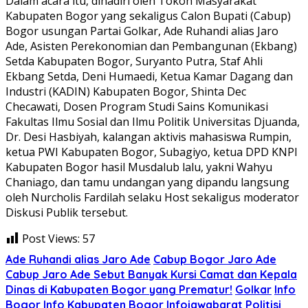
Dalam acara itu, dihadiri oleh Tokoh Masyarakat
Kabupaten Bogor yang sekaligus Calon Bupati (Cabup)
Bogor usungan Partai Golkar, Ade Ruhandi alias Jaro
Ade, Asisten Perekonomian dan Pembangunan (Ekbang)
Setda Kabupaten Bogor, Suryanto Putra, Staf Ahli
Ekbang Setda, Deni Humaedi, Ketua Kamar Dagang dan
Industri (KADIN) Kabupaten Bogor, Shinta Dec
Checawati, Dosen Program Studi Sains Komunikasi
Fakultas Ilmu Sosial dan Ilmu Politik Universitas Djuanda,
Dr. Desi Hasbiyah, kalangan aktivis mahasiswa Rumpin,
ketua PWI Kabupaten Bogor, Subagiyo, ketua DPD KNPI
Kabupaten Bogor hasil Musdalub lalu, yakni Wahyu
Chaniago, dan tamu undangan yang dipandu langsung
oleh Nurcholis Fardilah selaku Host sekaligus moderator
Diskusi Publik tersebut.
Post Views:
57
Ade Ruhandi alias Jaro Ade
Cabup Bogor Jaro Ade
Cabup Jaro Ade Sebut Banyak Kursi Camat dan Kepala
Dinas di Kabupaten Bogor yang Prematur!
Golkar
Info
Bogor
Info Kabupaten Bogor
Infojawabarat
Politisi